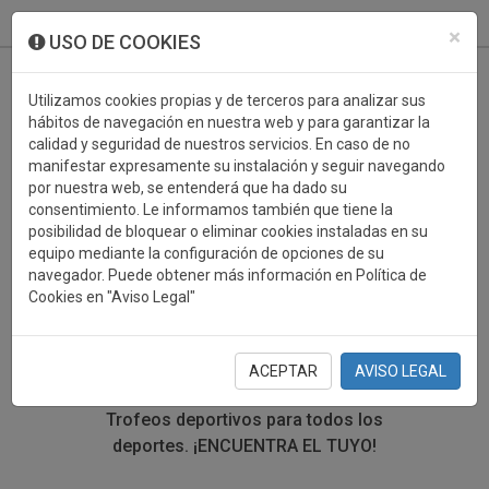
933 099 760
0
×
USO DE COOKIES
Utilizamos cookies propias y de terceros para analizar sus
hábitos de navegación en nuestra web y para garantizar la
calidad y seguridad de nuestros servicios. En caso de no
manifestar expresamente su instalación y seguir navegando
por nuestra web, se entenderá que ha dado su
consentimiento. Le informamos también que tiene la
posibilidad de bloquear o eliminar cookies instaladas en su
TROFEOS DEPORTIVOS
equipo mediante la configuración de opciones de su
navegador. Puede obtener más información en Política de
TWIRLING
Cookies en "Aviso Legal"
En esta sección encontrarás una gran variedad de
trofeos deportivos. Define tu búsqueda mediante los
ACEPTAR
AVISO LEGAL
filtros por deporte, material y precio del trofeo.
Trofeos deportivos para todos los
deportes.
¡ENCUENTRA EL TUYO!