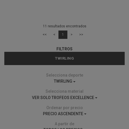
11 resultados encontrados
<<
<
1
>
>>
FILTROS
TWIRLING
Selecciona deporte
TWIRLING
Selecciona material
VER SOLO TROFEOS EXCELLENCE
Ordenar por precio
PRECIO ASCENDENTE
A partir de