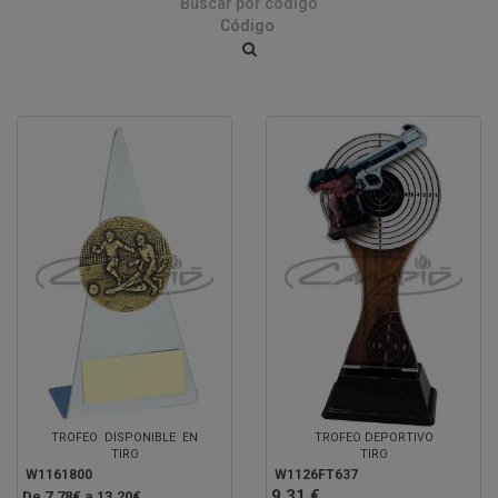
Buscar por código
TROFEO DISPONIBLE EN
TROFEO DEPORTIVO
TIRO
TIRO
W1161800
W1126FT637
9.31 €
De 7.78€ a 13.20€