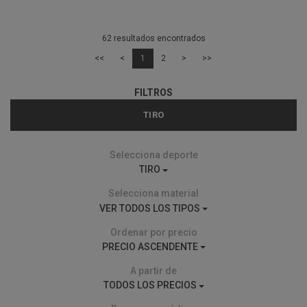
62 resultados encontrados
<<
<
1
2
>
>>
FILTROS
TIRO
Selecciona deporte
TIRO
Selecciona material
VER TODOS LOS TIPOS
Ordenar por precio
PRECIO ASCENDENTE
A partir de
TODOS LOS PRECIOS