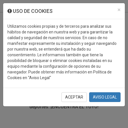
933 099 760
0
×
USO DE COOKIES
Utilizamos cookies propias y de terceros para analizar sus
hábitos de navegación en nuestra web y para garantizar la
calidad y seguridad de nuestros servicios. En caso de no
manifestar expresamente su instalación y seguir navegando
por nuestra web, se entenderá que ha dado su
consentimiento. Le informamos también que tiene la
posibilidad de bloquear o eliminar cookies instaladas en su
TROFEOS DEPORTIVOS TIRO
equipo mediante la configuración de opciones de su
navegador. Puede obtener más información en Política de
Cookies en "Aviso Legal"
En esta sección encontrarás una gran variedad de
trofeos deportivos. Define tu búsqueda mediante los
filtros por deporte, material y precio del trofeo.
ACEPTAR
AVISO LEGAL
Trofeos deportivos para todos los
deportes.
¡ENCUENTRA EL TUYO!