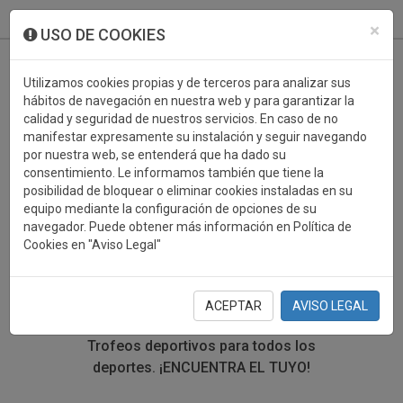
933 099 760
0
×
USO DE COOKIES
Utilizamos cookies propias y de terceros para analizar sus
hábitos de navegación en nuestra web y para garantizar la
calidad y seguridad de nuestros servicios. En caso de no
manifestar expresamente su instalación y seguir navegando
por nuestra web, se entenderá que ha dado su
consentimiento. Le informamos también que tiene la
posibilidad de bloquear o eliminar cookies instaladas en su
TROFEOS DEPORTIVOS
equipo mediante la configuración de opciones de su
navegador. Puede obtener más información en Política de
TRADICIONES
Cookies en "Aviso Legal"
En esta sección encontrarás una gran variedad de
trofeos deportivos. Define tu búsqueda mediante los
ACEPTAR
AVISO LEGAL
filtros por deporte, material y precio del trofeo.
Trofeos deportivos para todos los
deportes.
¡ENCUENTRA EL TUYO!