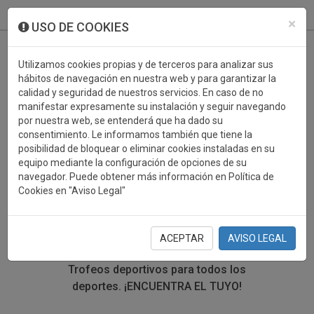
933 099 760
0
×
USO DE COOKIES
Utilizamos cookies propias y de terceros para analizar sus
hábitos de navegación en nuestra web y para garantizar la
calidad y seguridad de nuestros servicios. En caso de no
manifestar expresamente su instalación y seguir navegando
por nuestra web, se entenderá que ha dado su
consentimiento. Le informamos también que tiene la
posibilidad de bloquear o eliminar cookies instaladas en su
TROFEOS DEPORTIVOS
equipo mediante la configuración de opciones de su
navegador. Puede obtener más información en Política de
BALONMANO
Cookies en "Aviso Legal"
En esta sección encontrarás una gran variedad de
trofeos deportivos. Define tu búsqueda mediante los
ACEPTAR
AVISO LEGAL
filtros por deporte, material y precio del trofeo.
Trofeos deportivos para todos los
deportes.
¡ENCUENTRA EL TUYO!