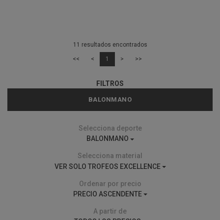
11 resultados encontrados
<<
<
1
>
>>
FILTROS
BALONMANO
Selecciona deporte
BALONMANO
Selecciona material
VER SOLO TROFEOS EXCELLENCE
Ordenar por precio
PRECIO ASCENDENTE
A partir de