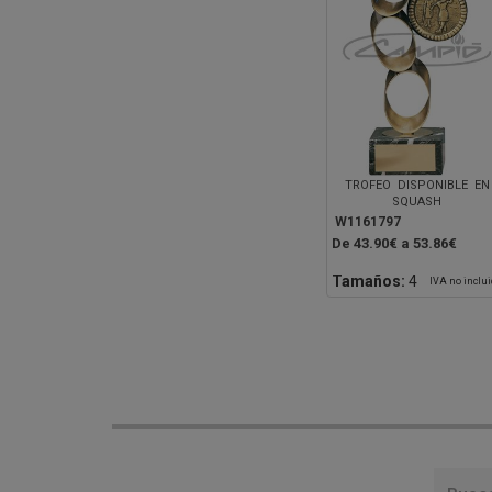
TROFEO DISPONIBLE EN
SQUASH
W1161797
De 43.90€ a 53.86€
Tamaños:
4
IVA no inclu