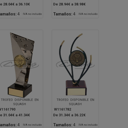
e 28.04€ a 36.10€
De 28.94€ a 38.98€
amaños:
4
Tamaños:
4
IVA no incluido
IVA no incluido
TROFEO DISPONIBLE EN
TROFEO DISPONIBLE EN
SQUASH
SQUASH
W1161790
W1161782
e 31.04€ a 41.34€
De 31.34€ a 36.22€
amaños:
4
Tamaños:
4
IVA no incluido
IVA no incluido