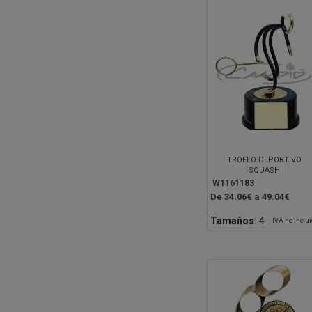
TROFEO DEPORTIVO
SQUASH
W1161183
De 34.06€ a 49.04€
Tamaños:
4
IVA no inclu