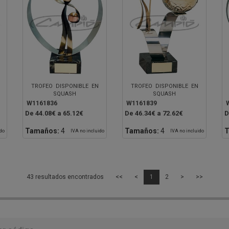
TROFEO DISPONIBLE EN
TROFEO DISPONIBLE EN
SQUASH
SQUASH
W1161836
W1161839
De 44.08€ a 65.12€
De 46.34€ a 72.62€
D
Tamaños:
4
Tamaños:
4
T
ido
IVA no incluido
IVA no incluido
43 resultados encontrados
<<
<
1
2
>
>>