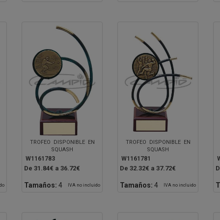
TROFEO DISPONIBLE EN
TROFEO DISPONIBLE EN
SQUASH
SQUASH
W1161783
W1161781
De 31.84€ a 36.72€
De 32.32€ a 37.72€
D
Tamaños:
4
Tamaños:
4
T
ido
IVA no incluido
IVA no incluido