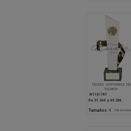
TROFEO DISPONIBLE EN
SQUASH
W1161787
De 31.36€ a 49.28€
Tamaños:
4
IVA no inclu