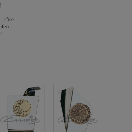
H
 Define
ofeo.
O!