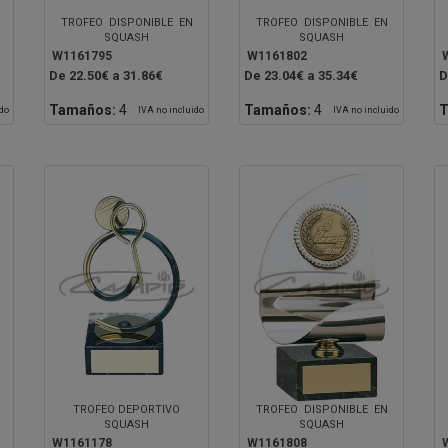
TROFEO DISPONIBLE EN
TROFEO DISPONIBLE EN
SQUASH
SQUASH
W1161795
W1161802
De 22.50€ a 31.86€
De 23.04€ a 35.34€
D
Tamaños:
4
Tamaños:
4
T
ido
IVA no incluido
IVA no incluido
TROFEO DEPORTIVO
TROFEO DISPONIBLE EN
SQUASH
SQUASH
W1161178
W1161808