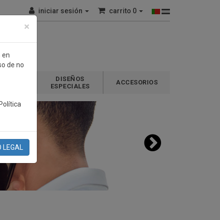
iniciar sesión
carrito
0
×
n en
so de no
e
DISEÑOS
GALOS
ACCESORIOS
ESPECIALES
olítica
O LEGAL