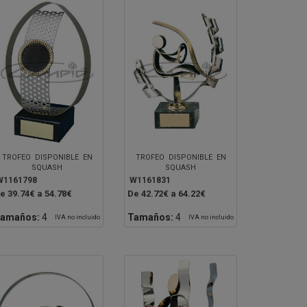
TROFEO DISPONIBLE EN
TROFEO DISPONIBLE EN
SQUASH
SQUASH
W1161798
W1161831
e 39.74€ a 54.78€
De 42.72€ a 64.22€
amaños:
4
Tamaños:
4
IVA no incluido
IVA no incluido