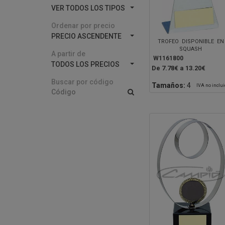
VER TODOS LOS TIPOS
Ordenar por precio
PRECIO ASCENDENTE
TROFEO DISPONIBLE EN
SQUASH
A partir de
W1161800
TODOS LOS PRECIOS
De 7.78€ a 13.20€
Buscar por código
Tamaños:
4
IVA no inclu