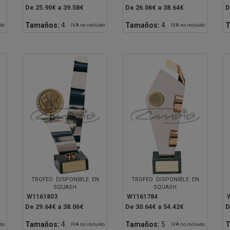
De 25.90€ a 39.58€
De 26.06€ a 38.64€
D
Tamaños:
4
Tamaños:
4
T
ido
IVA no incluido
IVA no incluido
TROFEO DISPONIBLE EN
TROFEO DISPONIBLE EN
SQUASH
SQUASH
W1161803
W1161784
De 29.64€ a 38.06€
De 30.64€ a 54.42€
D
Tamaños:
4
Tamaños:
5
T
ido
IVA no incluido
IVA no incluido