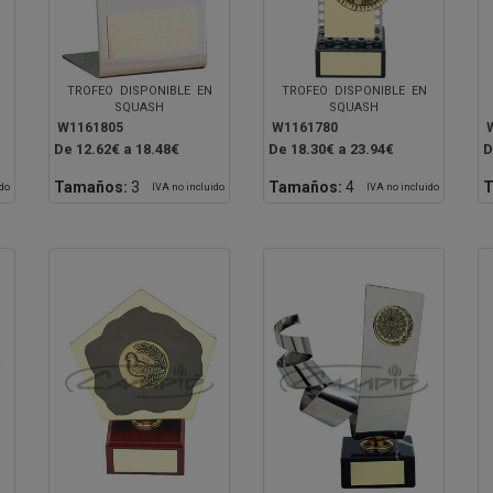
TROFEO DISPONIBLE EN
TROFEO DISPONIBLE EN
SQUASH
SQUASH
W1161805
W1161780
De 12.62€ a 18.48€
De 18.30€ a 23.94€
D
Tamaños:
3
Tamaños:
4
T
ido
IVA no incluido
IVA no incluido