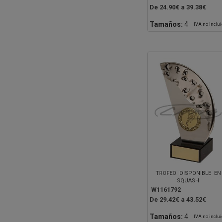
De 24.90€ a 39.38€
Tamaños:
4
IVA no inclu
TROFEO DISPONIBLE EN
SQUASH
W1161792
De 29.42€ a 43.52€
Tamaños:
4
IVA no inclu