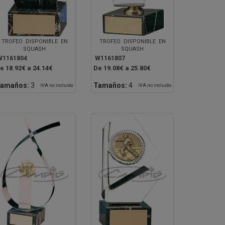
TROFEO DISPONIBLE EN
TROFEO DISPONIBLE EN
SQUASH
SQUASH
W1161804
W1161807
e 18.92€ a 24.14€
De 19.08€ a 25.80€
amaños:
3
Tamaños:
4
IVA no incluido
IVA no incluido