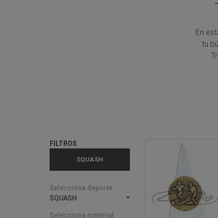
En est
tu b
T
FILTROS
SQUASH
Selecciona deporte
SQUASH
Selecciona material