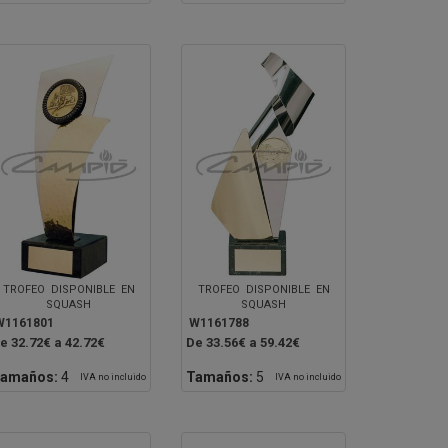
TROFEO DISPONIBLE EN
TROFEO DISPONIBLE EN
SQUASH
SQUASH
W1161801
W1161788
e 32.72€ a 42.72€
De 33.56€ a 59.42€
amaños:
4
Tamaños:
5
IVA no incluido
IVA no incluido