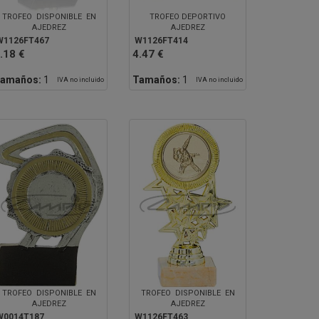
TROFEO DISPONIBLE EN
TROFEO DEPORTIVO
AJEDREZ
AJEDREZ
W1126FT467
W1126FT414
.18 €
4.47 €
amaños:
1
Tamaños:
1
IVA no incluido
IVA no incluido
TROFEO DISPONIBLE EN
TROFEO DISPONIBLE EN
AJEDREZ
AJEDREZ
W0014T187
W1126FT463