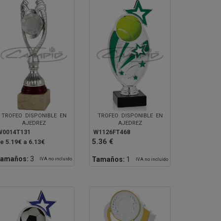
TROFEO DISPONIBLE EN
TROFEO DISPONIBLE EN
AJEDREZ
AJEDREZ
W0014T131
W1126FT468
5.36 €
e 5.19€ a 6.13€
amaños:
3
Tamaños:
1
IVA no incluido
IVA no incluido