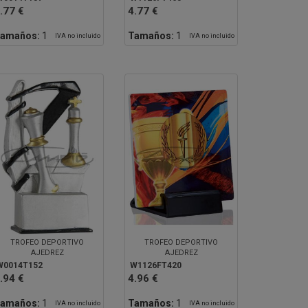
.77 €
4.77 €
amaños:
1
Tamaños:
1
IVA no incluido
IVA no incluido
TROFEO DEPORTIVO
TROFEO DEPORTIVO
AJEDREZ
AJEDREZ
W0014T152
W1126FT420
.94 €
4.96 €
amaños:
1
Tamaños:
1
IVA no incluido
IVA no incluido