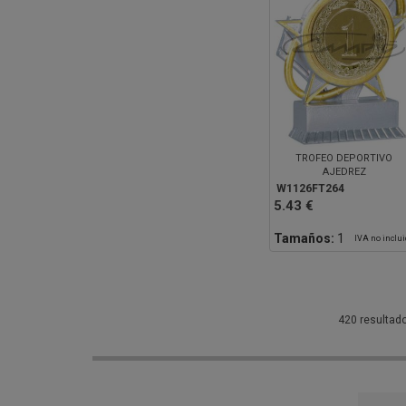
TROFEO DEPORTIVO
AJEDREZ
W1126FT264
5.43 €
Tamaños:
1
IVA no inclu
420 resultad