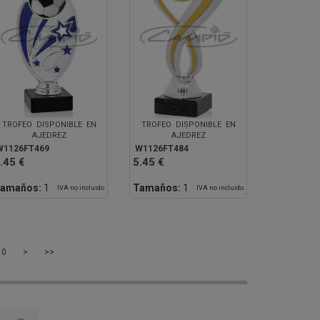
TROFEO DISPONIBLE EN
TROFEO DISPONIBLE EN
AJEDREZ
AJEDREZ
W1126FT469
W1126FT484
.45 €
5.45 €
amaños:
1
Tamaños:
1
IVA no incluido
IVA no incluido
10
>
>>