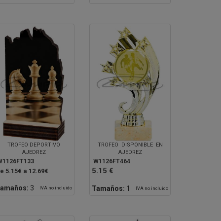
TROFEO DEPORTIVO
TROFEO DISPONIBLE EN
AJEDREZ
AJEDREZ
W1126FT133
W1126FT464
5.15 €
e 5.15€ a 12.69€
amaños:
3
Tamaños:
1
IVA no incluido
IVA no incluido