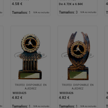
4.58 €
4
De 4.72€ a 6.84€
Tamaños:
3
Tamaños:
1
T
IVA no incluido
ido
IVA no incluido
TROFEO DISPONIBLE EN
TROFEO DISPONIBLE EN
AJEDREZ
AJEDREZ
W003I425
W003I426
4.82 €
4.82 €
4
Tamaños:
1
Tamaños:
1
T
ido
IVA no incluido
IVA no incluido