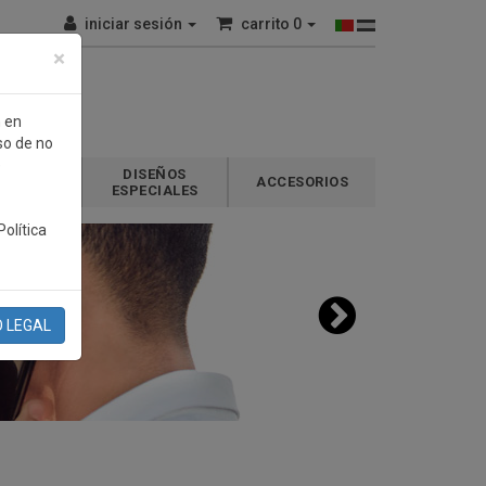
iniciar sesión
carrito
0
×
n en
so de no
e
DISEÑOS
GALOS
ACCESORIOS
ESPECIALES
olítica
O LEGAL