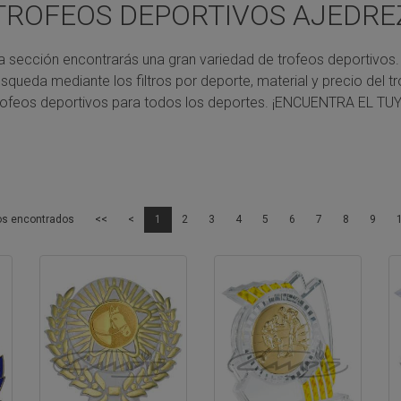
TROFEOS DEPORTIVOS AJEDRE
a sección encontrarás una gran variedad de trofeos deportivos.
úsqueda mediante los filtros por deporte, material y precio del tr
rofeos deportivos para todos los deportes.
¡ENCUENTRA EL TUY
os encontrados
<<
<
1
2
3
4
5
6
7
8
9