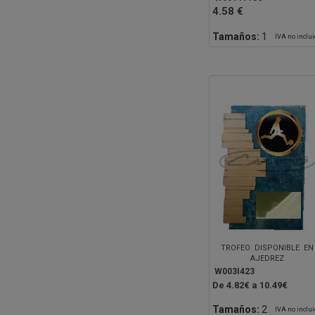
4.58 €
Tamaños:
1
IVA no inclu
TROFEO DISPONIBLE EN
AJEDREZ
W003I423
De 4.82€ a 10.49€
Tamaños:
2
IVA no inclu