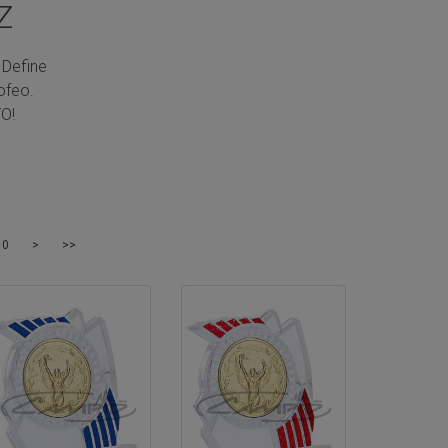
Z
 Define
ofeo.
O!
10
>
>>