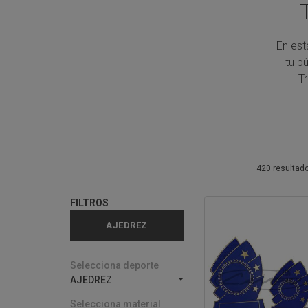
En est
tu b
T
420 resultad
FILTROS
AJEDREZ
Selecciona deporte
AJEDREZ
Selecciona material