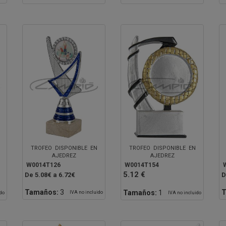
TROFEO DISPONIBLE EN
TROFEO DISPONIBLE EN
AJEDREZ
AJEDREZ
W0014T126
W0014T154
5.12 €
De 5.08€ a 6.72€
D
Tamaños:
3
T
Tamaños:
1
IVA no incluido
ido
IVA no incluido