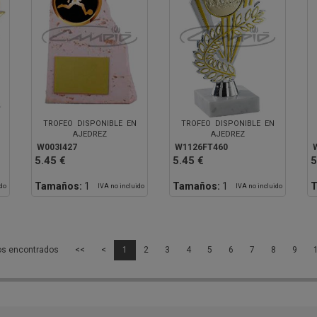
TROFEO DISPONIBLE EN
TROFEO DISPONIBLE EN
AJEDREZ
AJEDREZ
W003I427
W1126FT460
5.45 €
5.45 €
5
Tamaños:
1
Tamaños:
1
T
ido
IVA no incluido
IVA no incluido
os encontrados
<<
<
1
2
3
4
5
6
7
8
9