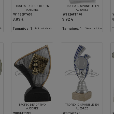
TROFEO DISPONIBLE EN
TROFEO DISPONIBLE EN
AJEDREZ
AJEDREZ
W1126FT657
W1126FT470
3.83 €
3.92 €
4
Tamaños:
1
Tamaños:
1
T
ido
IVA no incluido
IVA no incluido
TROFEO DEPORTIVO
TROFEO DISPONIBLE EN
AJEDREZ
AJEDREZ
W0014T193
W0014T125