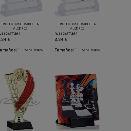
TROFEO DISPONIBLE EN
TROFEO DISPONIBLE EN
AJEDREZ
AJEDREZ
W1126FT461
W1126FT462
.34 €
3.34 €
amaños:
1
Tamaños:
1
IVA no incluido
IVA no incluido