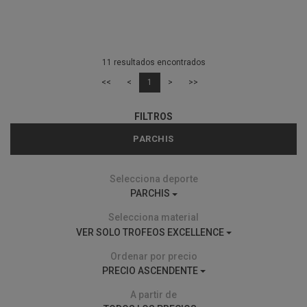
11 resultados encontrados
<<
<
1
>
>>
FILTROS
PARCHIS
Selecciona deporte
PARCHIS
Selecciona material
VER SOLO TROFEOS EXCELLENCE
Ordenar por precio
PRECIO ASCENDENTE
A partir de