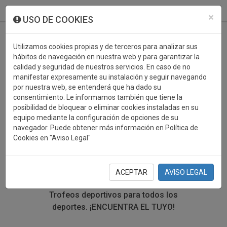
933 099 760
0
×
USO DE COOKIES
Utilizamos cookies propias y de terceros para analizar sus
hábitos de navegación en nuestra web y para garantizar la
calidad y seguridad de nuestros servicios. En caso de no
manifestar expresamente su instalación y seguir navegando
por nuestra web, se entenderá que ha dado su
consentimiento. Le informamos también que tiene la
posibilidad de bloquear o eliminar cookies instaladas en su
TROFEOS DEPORTIVOS
equipo mediante la configuración de opciones de su
navegador. Puede obtener más información en Política de
PARCHIS
Cookies en "Aviso Legal"
En esta sección encontrarás una gran variedad de
trofeos deportivos. Define tu búsqueda mediante los
ACEPTAR
AVISO LEGAL
filtros por deporte, material y precio del trofeo.
Trofeos deportivos para todos los
deportes.
¡ENCUENTRA EL TUYO!