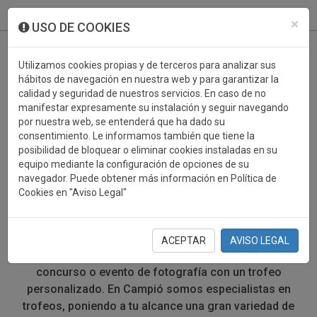
933 099 760
0
×
USO DE COOKIES
Utilizamos cookies propias y de terceros para analizar sus
hábitos de navegación en nuestra web y para garantizar la
calidad y seguridad de nuestros servicios. En caso de no
manifestar expresamente su instalación y seguir navegando
por nuestra web, se entenderá que ha dado su
consentimiento. Le informamos también que tiene la
posibilidad de bloquear o eliminar cookies instaladas en su
TROFEOS DEPORTIVOS
equipo mediante la configuración de opciones de su
navegador. Puede obtener más información en Política de
FOTOGRAFIA
Cookies en "Aviso Legal"
Concursos de fotografía de paisaje, retrato o de bodas;
eventos de fotografía tradicional o contemporánea...
ACEPTAR
AVISO LEGAL
Recompensa a los participantes y ganadores de tu
concurso o evento de fotografía con un trofeo
personalizado. En Campió somos especialistas en
trofeos, poniendo a tu alcance una gran variedad de