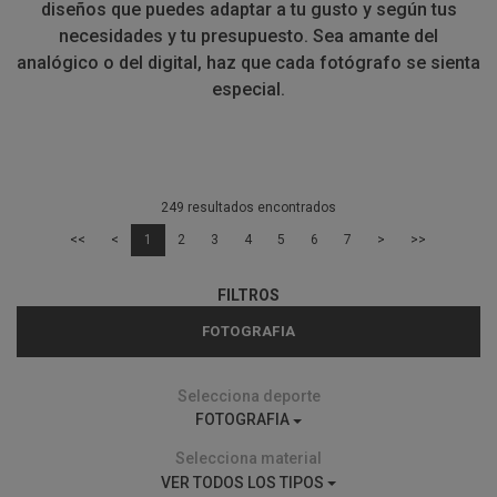
diseños que puedes adaptar a tu gusto y según tus
necesidades y tu presupuesto. Sea amante del
analógico o del digital, haz que cada fotógrafo se sienta
especial.
249 resultados encontrados
<<
<
1
2
3
4
5
6
7
>
>>
FILTROS
FOTOGRAFIA
Selecciona deporte
FOTOGRAFIA
Selecciona material
VER TODOS LOS TIPOS