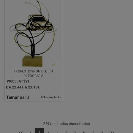
TROFEO DISPONIBLE EN
FOTOGRAFIA
W0055AT121
De 22.44€ a 23.13€
Tamaños:
3
IVA no incluido
249 resultados encontrados
<<
<
1
2
3
4
5
6
7
>
>>