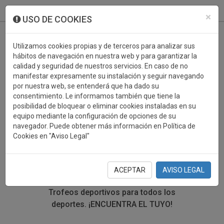
933 099 760
0
×
USO DE COOKIES
Utilizamos cookies propias y de terceros para analizar sus
hábitos de navegación en nuestra web y para garantizar la
calidad y seguridad de nuestros servicios. En caso de no
manifestar expresamente su instalación y seguir navegando
por nuestra web, se entenderá que ha dado su
consentimiento. Le informamos también que tiene la
posibilidad de bloquear o eliminar cookies instaladas en su
TROFEOS DEPORTIVOS
equipo mediante la configuración de opciones de su
navegador. Puede obtener más información en Política de
CARTAS
Cookies en "Aviso Legal"
En esta sección encontrarás una gran variedad de
trofeos deportivos. Define tu búsqueda mediante los
ACEPTAR
AVISO LEGAL
filtros por deporte, material y precio del trofeo.
Trofeos deportivos para todos los
deportes.
¡ENCUENTRA EL TUYO!