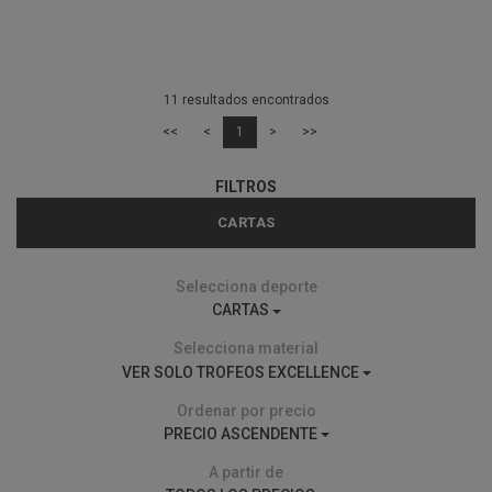
11 resultados encontrados
<<
<
1
>
>>
FILTROS
CARTAS
Selecciona deporte
CARTAS
Selecciona material
VER SOLO TROFEOS EXCELLENCE
Ordenar por precio
PRECIO ASCENDENTE
A partir de