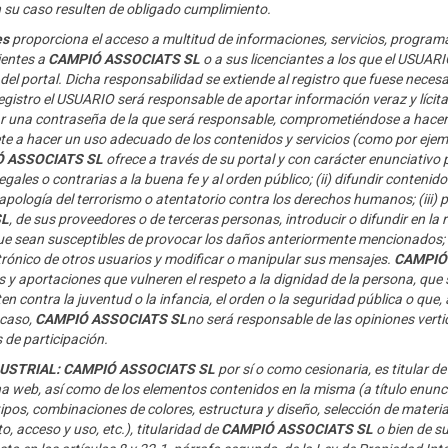
 su caso resulten de obligado cumplimiento.
es
proporciona el acceso a multitud de informaciones, servicios, programa
ientes a
CAMPIÓ ASSOCIATS SL
o a sus licenciantes a los que el USUA
del portal. Dicha responsabilidad se extiende al registro que fuese nece
registro el USUARIO será responsable de aportar información veraz y lícit
 una contraseña de la que será responsable, comprometiéndose a hacer un
a hacer un uso adecuado de los contenidos y servicios (como por ejempl
 ASSOCIATS SL
ofrece a través de su portal y con carácter enunciativo 
, ilegales o contrarias a la buena fe y al orden público; (ii) difundir conten
apología del terrorismo o atentatorio contra los derechos humanos; (iii) 
SL
, de sus proveedores o de terceras personas, introducir o difundir en la 
que sean susceptibles de provocar los daños anteriormente mencionados; (i
ctrónico de otros usuarios y modificar
o manipular sus mensajes.
CAMPIÓ
s y aportaciones que vulneren el respeto a la dignidad de la persona, que
en contra la juventud o la infancia, el orden o la seguridad pública o que,
 caso,
CAMPIÓ ASSOCIATS SL
no será responsable de las opiniones vertid
 de participación.
DUSTRIAL: CAMPIÓ ASSOCIATS SL
por sí o como cesionaria, es titular 
ina web, así como de los elementos contenidos en la misma (a título enunci
ipos, combinaciones de colores, estructura y diseño, selección de mate
 acceso y uso, etc.), titularidad de
CAMPIÓ ASSOCIATS SL
o bien de s