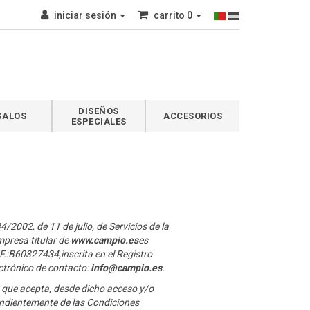
iniciar sesión
carrito
0
DISEÑOS
GALOS
ACCESORIOS
ESPECIALES
/2002, de 11 de julio, de Servicios de la
mpresa titular de
www.campio.es
es
F.:B60327434,inscrita en el Registro
ctrónico de contacto:
info@campio.es
.
 que acepta, desde dicho acceso y/o
endientemente de las Condiciones