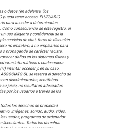
s o datos (en adelante, "los
RIO pueda tener acceso. El USUARIO
sario para acceder a determinados
a. Como consecuencia de este registro, al
 uso diligente y confidencial de la
o servicios de chat, foros de discusión
pero no limitativo, a no emplearlos para
idos o propaganda de carácter racista,
provocar daños en los sistemas físicos y
red virus informáticos o cualesquiera
v) intentar acceder y, en su caso,
 ASSOCIATS SL
se reserva el derecho de
 sean discriminatorios, xenófobos,
 a su juicio, no resultaran adecuados
as por los usuarios a través de los
de todos los derechos de propiedad
ativo, imágenes, sonido, audio, vídeo,
riales usados, programas de ordenador
us licenciantes. Todos los derechos