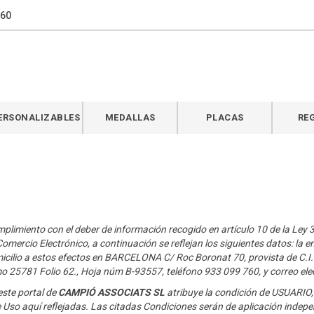
760
ERSONALIZABLES
MEDALLAS
PLACAS
RE
plimiento con el deber de información recogido en artículo 10 de la Ley 34
omercio Electrónico, a continuación se reflejan los siguientes datos: la e
icilio a estos efectos en BARCELONA C/ Roc Boronat 70, provista de C.I.
mo 25781 Folio 62., Hoja núm B-93557, teléfono 933 099 760, y correo ele
este portal de
CAMPIÓ ASSOCIATS SL
atribuye la condición de USUARIO,
 Uso aquí reflejadas. Las citadas Condiciones serán de aplicación indep