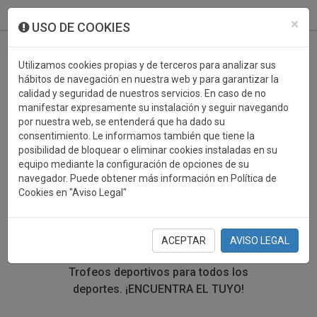
933 099 760
0
×
USO DE COOKIES
Utilizamos cookies propias y de terceros para analizar sus
hábitos de navegación en nuestra web y para garantizar la
calidad y seguridad de nuestros servicios. En caso de no
manifestar expresamente su instalación y seguir navegando
por nuestra web, se entenderá que ha dado su
consentimiento. Le informamos también que tiene la
posibilidad de bloquear o eliminar cookies instaladas en su
TROFEOS DEPORTIVOS
equipo mediante la configuración de opciones de su
navegador. Puede obtener más información en Política de
MOUNTAIN BIKE
Cookies en "Aviso Legal"
En esta sección encontrarás una gran variedad de
trofeos deportivos. Define tu búsqueda mediante los
ACEPTAR
AVISO LEGAL
filtros por deporte, material y precio del trofeo.
Trofeos deportivos para todos los
deportes.
¡ENCUENTRA EL TUYO!