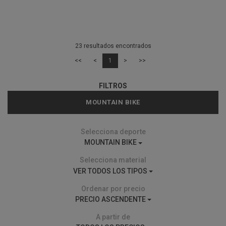
23 resultados encontrados
<<
<
1
>
>>
FILTROS
MOUNTAIN BIKE
Selecciona deporte
MOUNTAIN BIKE
Selecciona material
VER TODOS LOS TIPOS
Ordenar por precio
PRECIO ASCENDENTE
A partir de