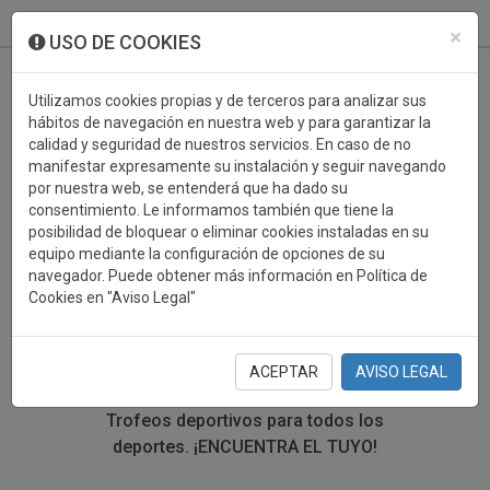
933 099 760
0
×
USO DE COOKIES
Utilizamos cookies propias y de terceros para analizar sus
hábitos de navegación en nuestra web y para garantizar la
calidad y seguridad de nuestros servicios. En caso de no
manifestar expresamente su instalación y seguir navegando
por nuestra web, se entenderá que ha dado su
consentimiento. Le informamos también que tiene la
posibilidad de bloquear o eliminar cookies instaladas en su
TROFEOS DEPORTIVOS
equipo mediante la configuración de opciones de su
navegador. Puede obtener más información en Política de
FLORES
Cookies en "Aviso Legal"
En esta sección encontrarás una gran variedad de
trofeos deportivos. Define tu búsqueda mediante los
ACEPTAR
AVISO LEGAL
filtros por deporte, material y precio del trofeo.
Trofeos deportivos para todos los
deportes.
¡ENCUENTRA EL TUYO!