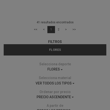
41 resultados encontrados
<<
<
1
2
>
>>
FILTROS
FLORES
Selecciona deporte
FLORES
Selecciona material
VER TODOS LOS TIPOS
Ordenar por precio
PRECIO ASCENDENTE
A partir de