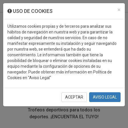
933 099 760
0
×
USO DE COOKIES
Utilizamos cookies propias y de terceros para analizar sus
hábitos de navegación en nuestra web y para garantizar la
calidad y seguridad de nuestros servicios. En caso de no
manifestar expresamente su instalación y seguir navegando
por nuestra web, se entenderá que ha dado su
consentimiento. Le informamos también que tiene la
posibilidad de bloquear o eliminar cookies instaladas en su
TROFEOS DEPORTIVOS
equipo mediante la configuración de opciones de su
navegador. Puede obtener más información en Política de
MULTIPLES DISCIPLINAS
Cookies en "Aviso Legal"
En esta sección encontrarás una gran variedad de
trofeos deportivos. Define tu búsqueda mediante los
ACEPTAR
AVISO LEGAL
filtros por deporte, material y precio del trofeo.
Trofeos deportivos para todos los
deportes.
¡ENCUENTRA EL TUYO!