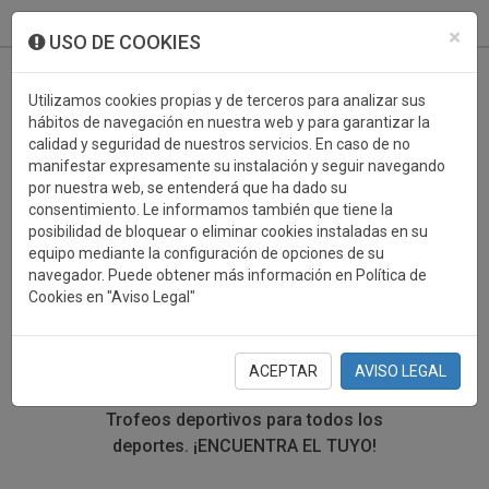
933 099 760
0
×
USO DE COOKIES
Utilizamos cookies propias y de terceros para analizar sus
hábitos de navegación en nuestra web y para garantizar la
calidad y seguridad de nuestros servicios. En caso de no
manifestar expresamente su instalación y seguir navegando
por nuestra web, se entenderá que ha dado su
consentimiento. Le informamos también que tiene la
posibilidad de bloquear o eliminar cookies instaladas en su
TROFEOS DEPORTIVOS
equipo mediante la configuración de opciones de su
navegador. Puede obtener más información en Política de
TEATRO
Cookies en "Aviso Legal"
En esta sección encontrarás una gran variedad de
trofeos deportivos. Define tu búsqueda mediante los
ACEPTAR
AVISO LEGAL
filtros por deporte, material y precio del trofeo.
Trofeos deportivos para todos los
deportes.
¡ENCUENTRA EL TUYO!