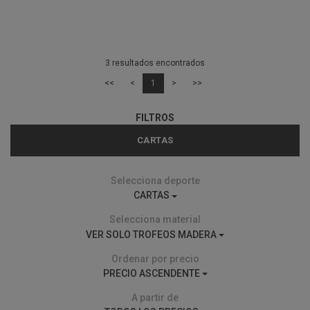
3 resultados encontrados
<<
<
1
>
>>
FILTROS
CARTAS
Selecciona deporte
CARTAS
Selecciona material
VER SOLO TROFEOS MADERA
Ordenar por precio
PRECIO ASCENDENTE
A partir de