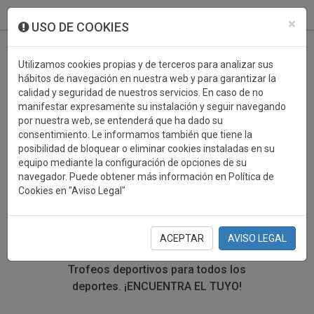
933 099 760
0
×
USO DE COOKIES
Utilizamos cookies propias y de terceros para analizar sus
hábitos de navegación en nuestra web y para garantizar la
calidad y seguridad de nuestros servicios. En caso de no
manifestar expresamente su instalación y seguir navegando
por nuestra web, se entenderá que ha dado su
consentimiento. Le informamos también que tiene la
posibilidad de bloquear o eliminar cookies instaladas en su
TROFEOS DEPORTIVOS
equipo mediante la configuración de opciones de su
navegador. Puede obtener más información en Política de
CARTAS
Cookies en "Aviso Legal"
En esta sección encontrarás una gran variedad de
trofeos deportivos. Define tu búsqueda mediante los
ACEPTAR
AVISO LEGAL
filtros por deporte, material y precio del trofeo.
Trofeos deportivos para todos los
deportes.
¡ENCUENTRA EL TUYO!