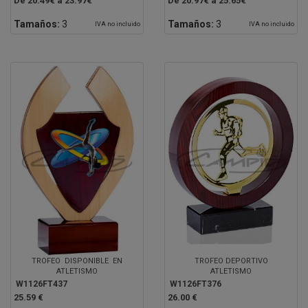
De 20.49€ a 23.97€
De 20.97€ a 25.65€
Tamaños:
3
Tamaños:
3
IVA no incluido
IVA no incluido
TROFEO DISPONIBLE EN
TROFEO DEPORTIVO
ATLETISMO
ATLETISMO
W1126FT437
W1126FT376
25.59 €
26.00 €