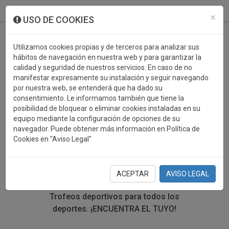
933 099 760
0
×
USO DE COOKIES
Utilizamos cookies propias y de terceros para analizar sus
hábitos de navegación en nuestra web y para garantizar la
calidad y seguridad de nuestros servicios. En caso de no
manifestar expresamente su instalación y seguir navegando
por nuestra web, se entenderá que ha dado su
consentimiento. Le informamos también que tiene la
posibilidad de bloquear o eliminar cookies instaladas en su
TROFEOS DEPORTIVOS
equipo mediante la configuración de opciones de su
navegador. Puede obtener más información en Política de
ATLETISMO
Cookies en "Aviso Legal"
En esta sección encontrarás una gran variedad de
trofeos deportivos. Define tu búsqueda mediante los
ACEPTAR
AVISO LEGAL
filtros por deporte, material y precio del trofeo.
Trofeos deportivos para todos los
deportes.
¡ENCUENTRA EL TUYO!