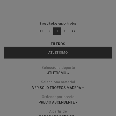
8 resultados encontrados
<<
<
1
>
>>
FILTROS
ATLETISMO
Selecciona deporte
ATLETISMO
Selecciona material
VER SOLO TROFEOS MADERA
Ordenar por precio
PRECIO ASCENDENTE
A partir de