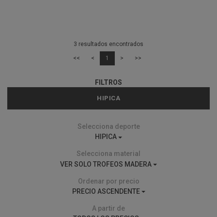
3 resultados encontrados
<<
<
1
>
>>
FILTROS
HIPICA
Selecciona deporte
HIPICA
Selecciona material
VER SOLO TROFEOS MADERA
Ordenar por precio
PRECIO ASCENDENTE
A partir de