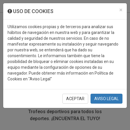
933 099 760
0
×
USO DE COOKIES
Utilizamos cookies propias y de terceros para analizar sus
hábitos de navegación en nuestra web y para garantizar la
calidad y seguridad de nuestros servicios. En caso de no
manifestar expresamente su instalación y seguir navegando
por nuestra web, se entenderá que ha dado su
consentimiento. Le informamos también que tiene la
posibilidad de bloquear o eliminar cookies instaladas en su
TROFEOS DEPORTIVOS
equipo mediante la configuración de opciones de su
navegador. Puede obtener más información en Política de
HIPICA
Cookies en "Aviso Legal"
En esta sección encontrarás una gran variedad de
trofeos deportivos. Define tu búsqueda mediante los
ACEPTAR
AVISO LEGAL
filtros por deporte, material y precio del trofeo.
Trofeos deportivos para todos los
deportes.
¡ENCUENTRA EL TUYO!