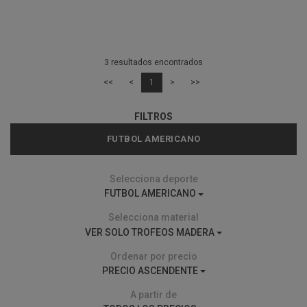
3 resultados encontrados
<<
<
1
>
>>
FILTROS
FUTBOL AMERICANO
Selecciona deporte
FUTBOL AMERICANO
Selecciona material
VER SOLO TROFEOS MADERA
Ordenar por precio
PRECIO ASCENDENTE
A partir de