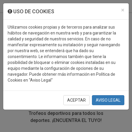
933 099 760
0
×
USO DE COOKIES
Utilizamos cookies propias y de terceros para analizar sus
hábitos de navegación en nuestra web y para garantizar la
calidad y seguridad de nuestros servicios. En caso de no
manifestar expresamente su instalación y seguir navegando
por nuestra web, se entenderá que ha dado su
consentimiento. Le informamos también que tiene la
posibilidad de bloquear o eliminar cookies instaladas en su
TROFEOS DEPORTIVOS
equipo mediante la configuración de opciones de su
navegador. Puede obtener más información en Política de
FUTBOL AMERICANO
Cookies en "Aviso Legal"
En esta sección encontrarás una gran variedad de
trofeos deportivos. Define tu búsqueda mediante los
ACEPTAR
AVISO LEGAL
filtros por deporte, material y precio del trofeo.
Trofeos deportivos para todos los
deportes.
¡ENCUENTRA EL TUYO!