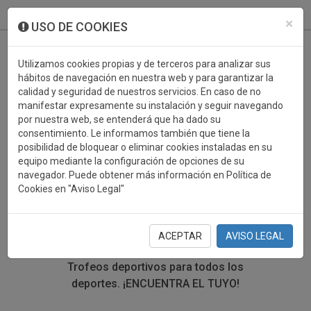
933 099 760
0
×
USO DE COOKIES
Utilizamos cookies propias y de terceros para analizar sus
hábitos de navegación en nuestra web y para garantizar la
calidad y seguridad de nuestros servicios. En caso de no
manifestar expresamente su instalación y seguir navegando
por nuestra web, se entenderá que ha dado su
consentimiento. Le informamos también que tiene la
posibilidad de bloquear o eliminar cookies instaladas en su
TROFEOS DEPORTIVOS
equipo mediante la configuración de opciones de su
navegador. Puede obtener más información en Política de
MONOPATIN
Cookies en "Aviso Legal"
En esta sección encontrarás una gran variedad de
trofeos deportivos. Define tu búsqueda mediante los
ACEPTAR
AVISO LEGAL
filtros por deporte, material y precio del trofeo.
Trofeos deportivos para todos los
deportes.
¡ENCUENTRA EL TUYO!