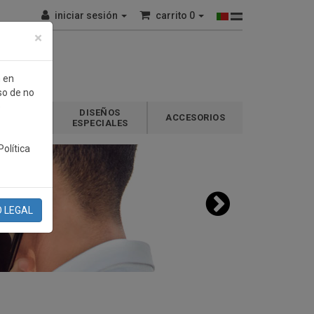
iniciar sesión
carrito
0
×
n en
so de no
e
DISEÑOS
GALOS
ACCESORIOS
ESPECIALES
olítica
O LEGAL