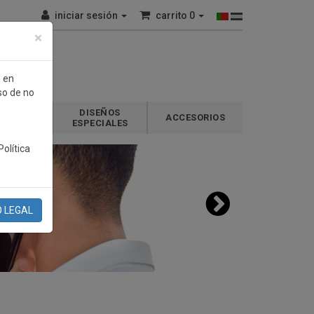
iniciar sesión
carrito
0
×
n en
so de no
e
DISEÑOS
GALOS
ACCESORIOS
ESPECIALES
olítica
O LEGAL