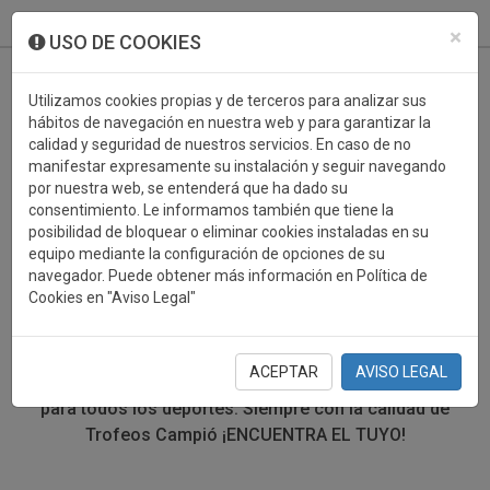
933 099 760
0
×
USO DE COOKIES
Utilizamos cookies propias y de terceros para analizar sus
hábitos de navegación en nuestra web y para garantizar la
calidad y seguridad de nuestros servicios. En caso de no
manifestar expresamente su instalación y seguir navegando
por nuestra web, se entenderá que ha dado su
consentimiento. Le informamos también que tiene la
posibilidad de bloquear o eliminar cookies instaladas en su
PERSONALIZABLES AGILITY
equipo mediante la configuración de opciones de su
navegador. Puede obtener más información en Política de
Cookies en "Aviso Legal"
En la sección de trofeos Agility encontrarás una gran
variedad de trofeos deportivos en diferentes tamaños y
materiales. Define tu búsqueda mediante los filtros por
ACEPTAR
AVISO LEGAL
deporte, material y precio del trofeo. Trofeos deportivos
para todos los deportes. Siempre con la calidad de
Trofeos Campió ¡ENCUENTRA EL TUYO!