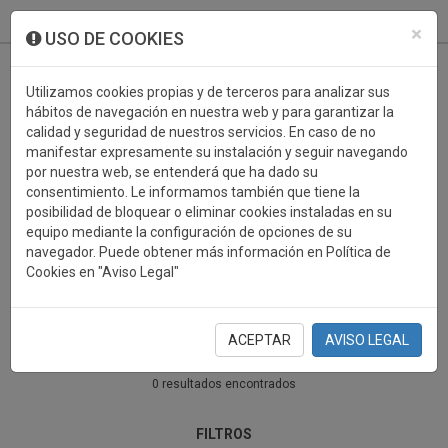
933 099 760
0
×
USO DE COOKIES
Utilizamos cookies propias y de terceros para analizar sus
hábitos de navegación en nuestra web y para garantizar la
calidad y seguridad de nuestros servicios. En caso de no
manifestar expresamente su instalación y seguir navegando
por nuestra web, se entenderá que ha dado su
consentimiento. Le informamos también que tiene la
posibilidad de bloquear o eliminar cookies instaladas en su
PERSONALIZABLES FLORES
equipo mediante la configuración de opciones de su
navegador. Puede obtener más información en Política de
Cookies en "Aviso Legal"
PERSONALIZABLES
ACEPTAR
AVISO LEGAL
0 resultados encontrados
FILTROS