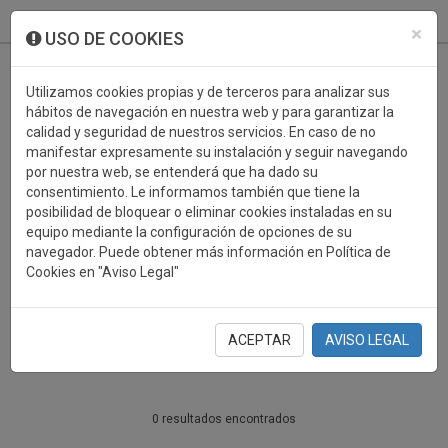
933 099 760
0
×
USO DE COOKIES
Utilizamos cookies propias y de terceros para analizar sus
hábitos de navegación en nuestra web y para garantizar la
calidad y seguridad de nuestros servicios. En caso de no
manifestar expresamente su instalación y seguir navegando
por nuestra web, se entenderá que ha dado su
consentimiento. Le informamos también que tiene la
posibilidad de bloquear o eliminar cookies instaladas en su
PERSONALIZABLES PELOTA
equipo mediante la configuración de opciones de su
navegador. Puede obtener más información en Política de
VASCA
Cookies en "Aviso Legal"
PERSONALIZABLES
ACEPTAR
AVISO LEGAL
0 resultados encontrados