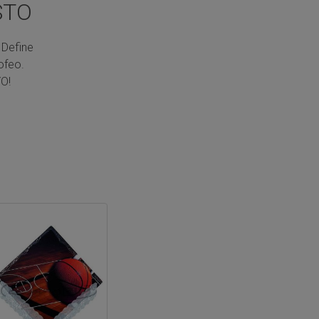
STO
 Define
ofeo.
O!