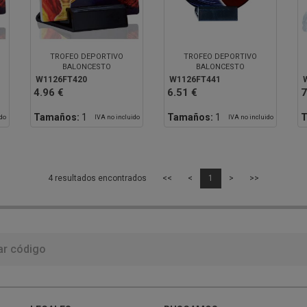
TROFEO DEPORTIVO
TROFEO DEPORTIVO
BALONCESTO
BALONCESTO
W1126FT420
W1126FT441
4.96 €
6.51 €
7
Tamaños:
1
Tamaños:
1
T
ido
IVA no incluido
IVA no incluido
4 resultados encontrados
<<
<
1
>
>>