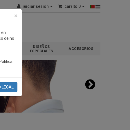
iniciar sesión
carrito
0
×
n en
so de no
e
DISEÑOS
GALOS
ACCESORIOS
ESPECIALES
olítica
O LEGAL