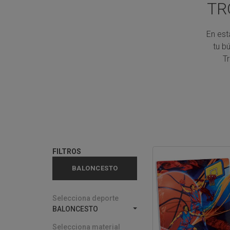
TR
En est
tu b
T
FILTROS
BALONCESTO
Selecciona deporte
BALONCESTO
Selecciona material