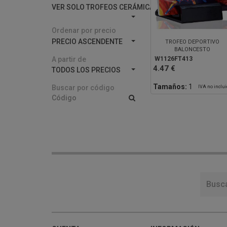
VER SOLO TROFEOS CERÁMICA
Ordenar por precio
PRECIO ASCENDENTE
TROFEO DEPORTIVO
BALONCESTO
A partir de
W1126FT413
4.47 €
TODOS LOS PRECIOS
Tamaños:
1
Buscar por código
IVA no inclu