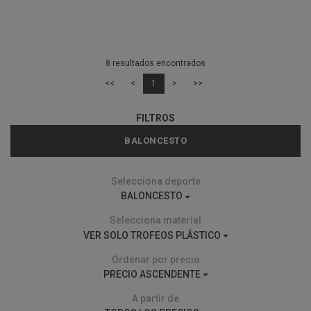
8 resultados encontrados
<<
<
1
>
>>
FILTROS
BALONCESTO
Selecciona deporte
BALONCESTO
Selecciona material
VER SOLO TROFEOS PLÁSTICO
Ordenar por precio
PRECIO ASCENDENTE
A partir de