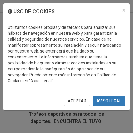
933 099 760
0
×
USO DE COOKIES
Utilizamos cookies propias y de terceros para analizar sus
hábitos de navegación en nuestra web y para garantizar la
calidad y seguridad de nuestros servicios. En caso de no
manifestar expresamente su instalación y seguir navegando
por nuestra web, se entenderá que ha dado su
consentimiento. Le informamos también que tiene la
posibilidad de bloquear o eliminar cookies instaladas en su
TROFEOS DEPORTIVOS
equipo mediante la configuración de opciones de su
navegador. Puede obtener más información en Política de
BALONCESTO
Cookies en "Aviso Legal"
En esta sección encontrarás una gran variedad de
trofeos deportivos. Define tu búsqueda mediante los
ACEPTAR
AVISO LEGAL
filtros por deporte, material y precio del trofeo.
Trofeos deportivos para todos los
deportes.
¡ENCUENTRA EL TUYO!