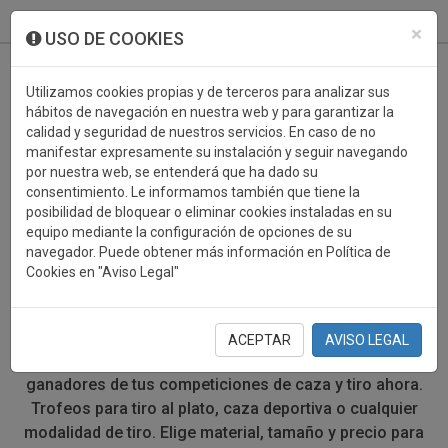
933 099 760
0
×
USO DE COOKIES
Utilizamos cookies propias y de terceros para analizar sus
hábitos de navegación en nuestra web y para garantizar la
calidad y seguridad de nuestros servicios. En caso de no
manifestar expresamente su instalación y seguir navegando
por nuestra web, se entenderá que ha dado su
consentimiento. Le informamos también que tiene la
posibilidad de bloquear o eliminar cookies instaladas en su
TROFEOS DEPORTIVOS
equipo mediante la configuración de opciones de su
navegador. Puede obtener más información en Política de
CAZA/TIRO
Cookies en "Aviso Legal"
Después de una intensa competición de caza o de tiro
deportivo, el mejor momento es cuando el ganador
ACEPTAR
AVISO LEGAL
recibe su premio. Encuentra el trofeo perfecto para los
ganadores de tus competiciones de caza y tiro ahora.
Trofeos para tiro al plato, caza deportiva o cualquier
modalidad de tiro. Elige material, tamaño y precio para