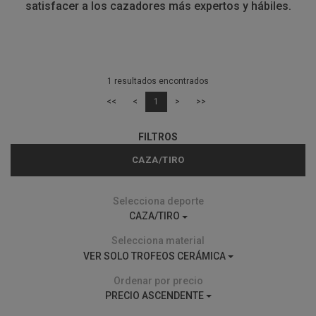
satisfacer a los cazadores más expertos y hábiles.
1 resultados encontrados
<<
<
1
>
>>
FILTROS
CAZA/TIRO
Selecciona deporte
CAZA/TIRO
Selecciona material
VER SOLO TROFEOS CERÁMICA
Ordenar por precio
PRECIO ASCENDENTE