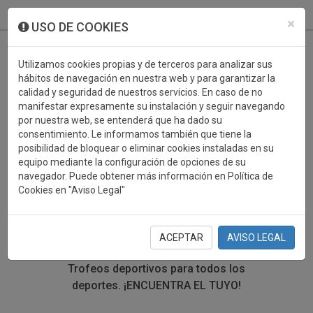
933 099 760
0
×
USO DE COOKIES
Utilizamos cookies propias y de terceros para analizar sus
hábitos de navegación en nuestra web y para garantizar la
calidad y seguridad de nuestros servicios. En caso de no
manifestar expresamente su instalación y seguir navegando
por nuestra web, se entenderá que ha dado su
consentimiento. Le informamos también que tiene la
posibilidad de bloquear o eliminar cookies instaladas en su
TROFEOS DEPORTIVOS
equipo mediante la configuración de opciones de su
navegador. Puede obtener más información en Política de
TRIATLON
Cookies en "Aviso Legal"
En esta sección encontrarás una gran variedad de
trofeos deportivos. Define tu búsqueda mediante los
ACEPTAR
AVISO LEGAL
filtros por deporte, material y precio del trofeo.
Trofeos deportivos para todos los
deportes.
¡ENCUENTRA EL TUYO!