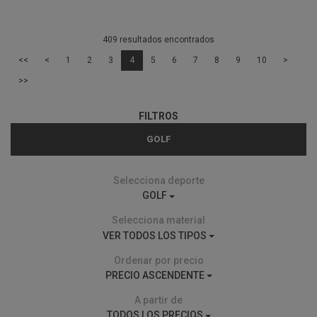
409 resultados encontrados
<<
<
1
2
3
4
5
6
7
8
9
10
>
>>
FILTROS
GOLF
Selecciona deporte
GOLF
Selecciona material
VER TODOS LOS TIPOS
Ordenar por precio
PRECIO ASCENDENTE
A partir de
TODOS LOS PRECIOS