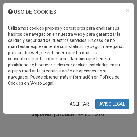
933 099 760
0
×
USO DE COOKIES
Utilizamos cookies propias y de terceros para analizar sus
hábitos de navegación en nuestra web y para garantizar la
calidad y seguridad de nuestros servicios. En caso de no
manifestar expresamente su instalación y seguir navegando
por nuestra web, se entenderá que ha dado su
consentimiento. Le informamos también que tiene la
posibilidad de bloquear o eliminar cookies instaladas en su
TROFEOS DEPORTIVOS GOLF
equipo mediante la configuración de opciones de su
navegador. Puede obtener más información en Política de
Cookies en "Aviso Legal"
En esta sección encontrarás una gran variedad de
trofeos deportivos. Define tu búsqueda mediante los
filtros por deporte, material y precio del trofeo.
ACEPTAR
AVISO LEGAL
Trofeos deportivos para todos los
deportes.
¡ENCUENTRA EL TUYO!