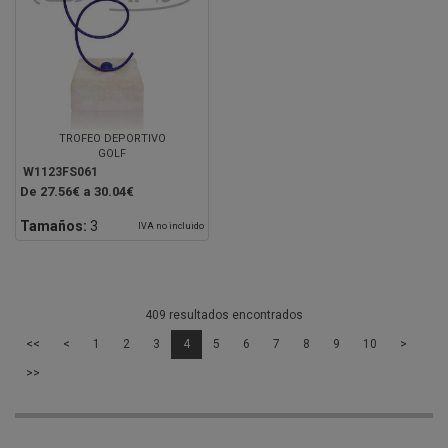
TROFEO DEPORTIVO
GOLF
W1123FS061
De 27.56€ a 30.04€
Tamaños:
3
IVA no incluido
409 resultados encontrados
<<
<
1
2
3
4
5
6
7
8
9
10
>
>>