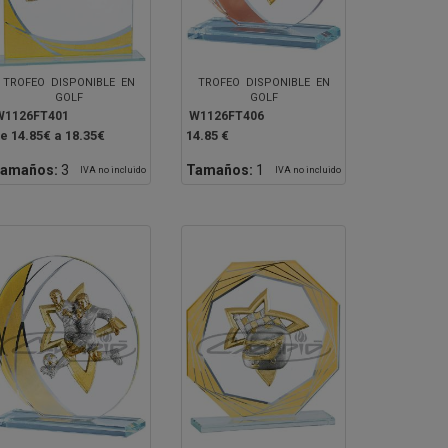
TROFEO DISPONIBLE EN
TROFEO DISPONIBLE EN
GOLF
GOLF
W1126FT401
W1126FT406
e 14.85€ a 18.35€
14.85 €
amaños:
3
Tamaños:
1
IVA no incluido
IVA no incluido