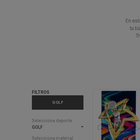
En est
tu b
T
FILTROS
GOLF
Selecciona deporte
GOLF
Selecciona material