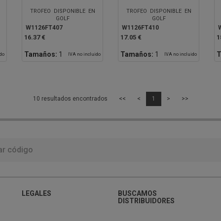
TROFEO DISPONIBLE EN
TROFEO DISPONIBLE EN
GOLF
GOLF
W1126FT407
W1126FT410
16.37 €
17.05 €
1
Tamaños:
1
Tamaños:
1
T
ido
IVA no incluido
IVA no incluido
10 resultados encontrados
<<
<
1
>
>>
LEGALES
BUSCAMOS
DISTRIBUIDORES