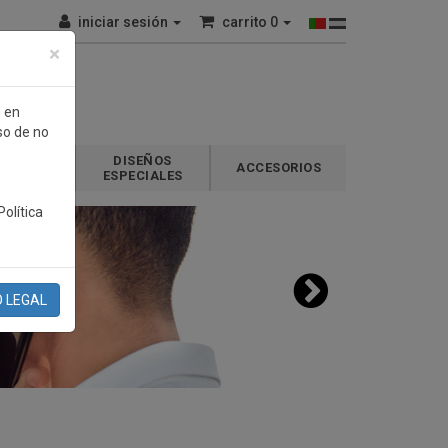
iniciar sesión
carrito
0
×
n en
so de no
e
DISEÑOS
GALOS
ACCESORIOS
ESPECIALES
olítica
O LEGAL