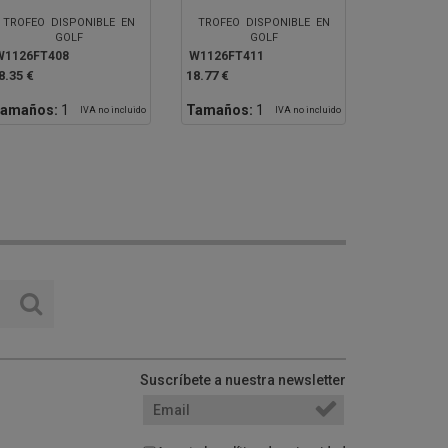
TROFEO DISPONIBLE EN
TROFEO DISPONIBLE EN
GOLF
GOLF
W1126FT408
W1126FT411
8.35 €
18.77 €
amaños:
1
Tamaños:
1
IVA no incluido
IVA no incluido
Suscríbete a nuestra newsletter