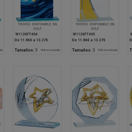
TROFEO DISPONIBLE EN
TROFEO DISPONIBLE EN
GOLF
GOLF
W1126FT404
W1126FT405
De 11.86€ a 13.27€
De 11.86€ a 13.27€
D
Tamaños:
3
Tamaños:
3
T
ido
IVA no incluido
IVA no incluido