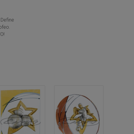
 Define
ofeo.
O!