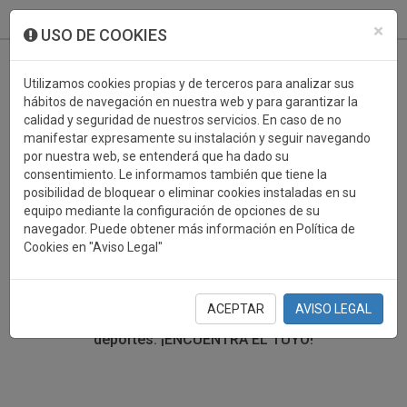
933 099 760
0
×
USO DE COOKIES
Utilizamos cookies propias y de terceros para analizar sus
hábitos de navegación en nuestra web y para garantizar la
calidad y seguridad de nuestros servicios. En caso de no
manifestar expresamente su instalación y seguir navegando
por nuestra web, se entenderá que ha dado su
consentimiento. Le informamos también que tiene la
posibilidad de bloquear o eliminar cookies instaladas en su
TROFEOS DEPORTIVOS GOLF
equipo mediante la configuración de opciones de su
navegador. Puede obtener más información en Política de
Cookies en "Aviso Legal"
En esta sección encontrarás una gran variedad de
trofeos deportivos. Define tu búsqueda mediante los
filtros por deporte, material y precio del trofeo.
ACEPTAR
AVISO LEGAL
Trofeos deportivos para todos los
deportes.
¡ENCUENTRA EL TUYO!