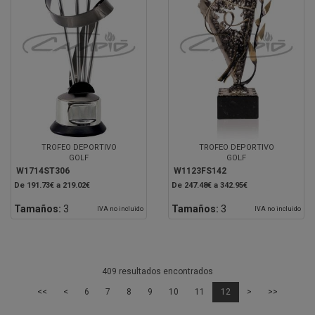
TROFEO DEPORTIVO
TROFEO DEPORTIVO
GOLF
GOLF
W1714ST306
W1123FS142
De 191.73€ a 219.02€
De 247.48€ a 342.95€
Tamaños:
3
Tamaños:
3
IVA no incluido
IVA no incluido
409 resultados encontrados
<<
<
6
7
8
9
10
11
12
>
>>