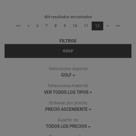
409 resultados encontrados
<<
<
6
7
8
9
10
11
12
>
>>
FILTROS
GOLF
Selecciona deporte
GOLF
Selecciona material
VER TODOS LOS TIPOS
Ordenar por precio
PRECIO ASCENDENTE
A partir de
TODOS LOS PRECIOS