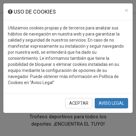
933 099 760
0
×
USO DE COOKIES
Utilizamos cookies propias y de terceros para analizar sus
hábitos de navegación en nuestra web y para garantizar la
calidad y seguridad de nuestros servicios. En caso de no
manifestar expresamente su instalación y seguir navegando
por nuestra web, se entenderá que ha dado su
consentimiento. Le informamos también que tiene la
posibilidad de bloquear o eliminar cookies instaladas en su
TROFEOS DEPORTIVOS
equipo mediante la configuración de opciones de su
navegador. Puede obtener más información en Política de
GIMNASIA
Cookies en "Aviso Legal"
En esta sección encontrarás una gran variedad de
trofeos deportivos. Define tu búsqueda mediante los
ACEPTAR
AVISO LEGAL
filtros por deporte, material y precio del trofeo.
Trofeos deportivos para todos los
deportes.
¡ENCUENTRA EL TUYO!