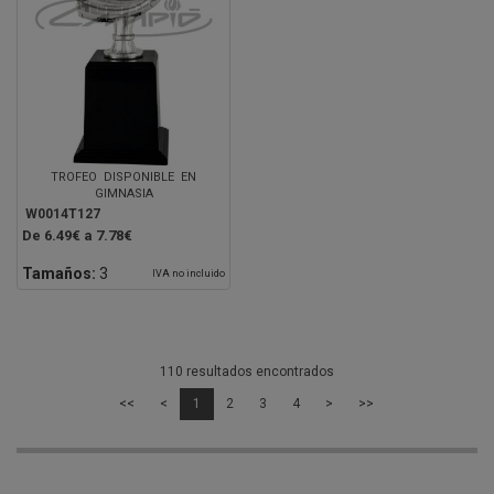
TROFEO DISPONIBLE EN
GIMNASIA
W0014T127
De 6.49€ a 7.78€
Tamaños:
3
IVA no incluido
110 resultados encontrados
<<
<
1
2
3
4
>
>>