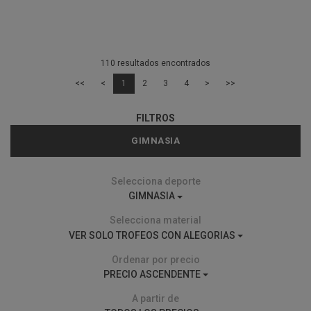
110 resultados encontrados
<<
<
1
2
3
4
>
>>
FILTROS
GIMNASIA
Selecciona deporte
GIMNASIA
Selecciona material
VER SOLO TROFEOS CON ALEGORIAS
Ordenar por precio
PRECIO ASCENDENTE
A partir de