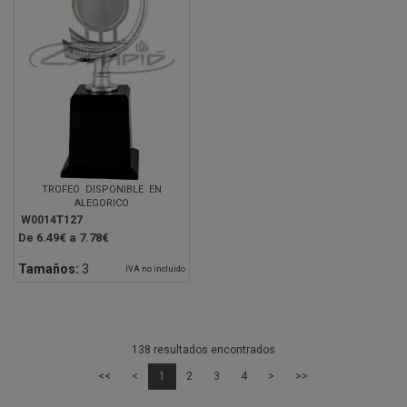
TROFEO DISPONIBLE EN
ALEGORICO
W0014T127
De 6.49€ a 7.78€
Tamaños:
3
IVA no incluido
138 resultados encontrados
<<
<
1
2
3
4
>
>>