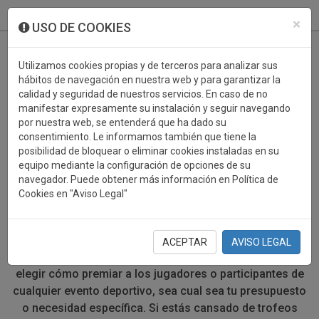
933 099 760
0
×
USO DE COOKIES
Utilizamos cookies propias y de terceros para analizar sus
hábitos de navegación en nuestra web y para garantizar la
calidad y seguridad de nuestros servicios. En caso de no
manifestar expresamente su instalación y seguir navegando
por nuestra web, se entenderá que ha dado su
consentimiento. Le informamos también que tiene la
posibilidad de bloquear o eliminar cookies instaladas en su
TROFEOS DEPORTIVOS
equipo mediante la configuración de opciones de su
navegador. Puede obtener más información en Política de
ALEGORICO
Cookies en "Aviso Legal"
Si buscas trofeos deportivos con formas alegóricas, en
Campió podrás encontrar una gran variedad. Ponemos a
ACEPTAR
AVISO LEGAL
tu disposición trofeos personalizables para que puedas
elegir cómo premiar a los jugadores o participantes de
cualquier evento deportivo, sea cual sea tu presupuesto
o necesidad específica. Si estás cansado de trofeos