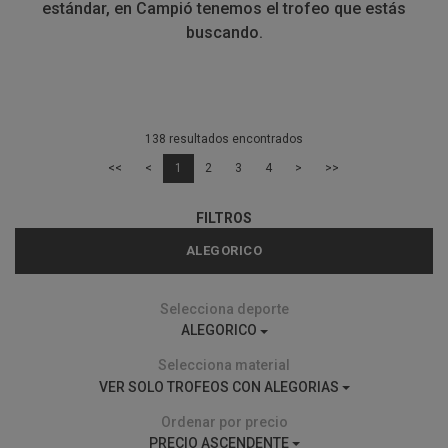
estándar, en Campió tenemos el trofeo que estás
buscando.
138 resultados encontrados
<<
<
1
2
3
4
>
>>
FILTROS
ALEGORICO
Selecciona deporte
ALEGORICO
Selecciona material
VER SOLO TROFEOS CON ALEGORIAS
Ordenar por precio
PRECIO ASCENDENTE