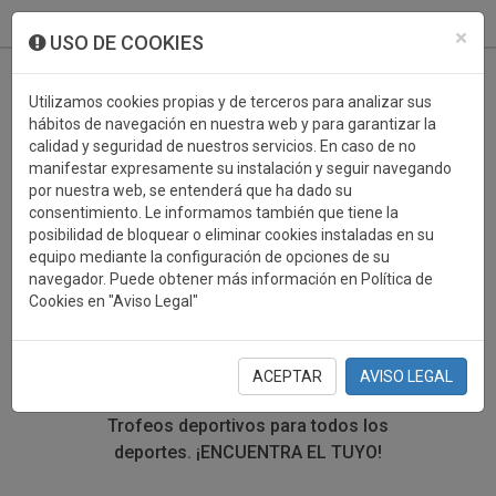
933 099 760
0
×
USO DE COOKIES
Utilizamos cookies propias y de terceros para analizar sus
hábitos de navegación en nuestra web y para garantizar la
calidad y seguridad de nuestros servicios. En caso de no
manifestar expresamente su instalación y seguir navegando
por nuestra web, se entenderá que ha dado su
consentimiento. Le informamos también que tiene la
posibilidad de bloquear o eliminar cookies instaladas en su
TROFEOS DEPORTIVOS
equipo mediante la configuración de opciones de su
navegador. Puede obtener más información en Política de
CARNAVAL
Cookies en "Aviso Legal"
En esta sección encontrarás una gran variedad de
trofeos deportivos. Define tu búsqueda mediante los
ACEPTAR
AVISO LEGAL
filtros por deporte, material y precio del trofeo.
Trofeos deportivos para todos los
deportes.
¡ENCUENTRA EL TUYO!