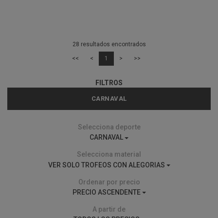
28 resultados encontrados
<<
<
1
>
>>
FILTROS
CARNAVAL
Selecciona deporte
CARNAVAL
Selecciona material
VER SOLO TROFEOS CON ALEGORIAS
Ordenar por precio
PRECIO ASCENDENTE
A partir de