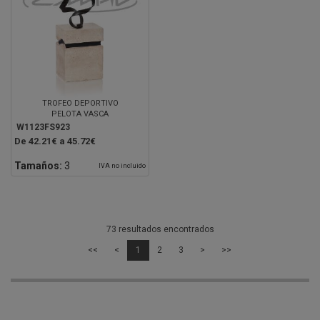
TROFEO DEPORTIVO
PELOTA VASCA
W1123FS923
De 42.21€ a 45.72€
Tamaños:
3
IVA no incluido
73 resultados encontrados
<<
<
1
2
3
>
>>