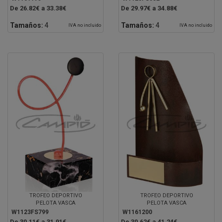
De 26.82€ a 33.38€
De 29.97€ a 34.88€
Tamaños:
4
Tamaños:
4
IVA no incluido
IVA no incluido
TROFEO DEPORTIVO
TROFEO DEPORTIVO
PELOTA VASCA
PELOTA VASCA
W1123FS799
W1161200
De 30.11€ a 31.91€
De 30.62€ a 41.24€