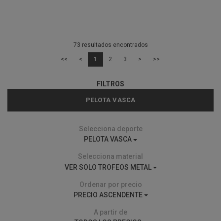
73 resultados encontrados
<<
<
1
2
3
>
>>
FILTROS
PELOTA VASCA
Selecciona deporte
PELOTA VASCA
Selecciona material
VER SOLO TROFEOS METAL
Ordenar por precio
PRECIO ASCENDENTE
A partir de