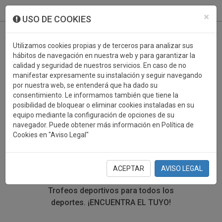
933 099 760
0
×
USO DE COOKIES
Utilizamos cookies propias y de terceros para analizar sus
hábitos de navegación en nuestra web y para garantizar la
calidad y seguridad de nuestros servicios. En caso de no
manifestar expresamente su instalación y seguir navegando
por nuestra web, se entenderá que ha dado su
consentimiento. Le informamos también que tiene la
posibilidad de bloquear o eliminar cookies instaladas en su
TROFEOS DEPORTIVOS
equipo mediante la configuración de opciones de su
navegador. Puede obtener más información en Política de
PELOTA VASCA
Cookies en "Aviso Legal"
En esta sección encontrarás una gran variedad de
trofeos deportivos. Define tu búsqueda mediante los
ACEPTAR
AVISO LEGAL
filtros por deporte, material y precio del trofeo.
Trofeos deportivos para todos los
deportes.
¡ENCUENTRA EL TUYO!