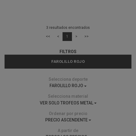
3 resultados encontrados
<<
<
1
>
>>
FILTROS
FAROLILLO ROJO
Selecciona deporte
FAROLILLO ROJO
Selecciona material
VER SOLO TROFEOS METAL
Ordenar por precio
PRECIO ASCENDENTE
A partir de