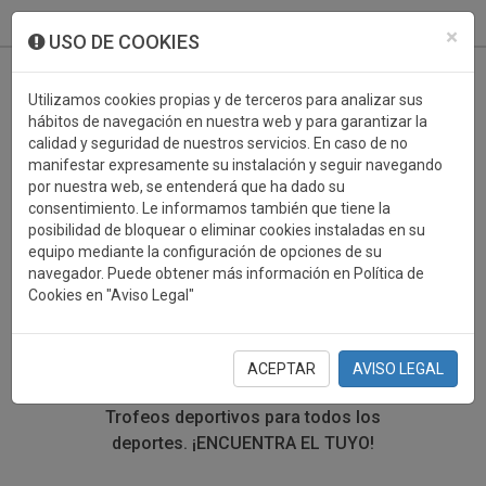
933 099 760
0
×
USO DE COOKIES
Utilizamos cookies propias y de terceros para analizar sus
hábitos de navegación en nuestra web y para garantizar la
calidad y seguridad de nuestros servicios. En caso de no
manifestar expresamente su instalación y seguir navegando
por nuestra web, se entenderá que ha dado su
consentimiento. Le informamos también que tiene la
posibilidad de bloquear o eliminar cookies instaladas en su
TROFEOS DEPORTIVOS
equipo mediante la configuración de opciones de su
navegador. Puede obtener más información en Política de
FAROLILLO ROJO
Cookies en "Aviso Legal"
En esta sección encontrarás una gran variedad de
trofeos deportivos. Define tu búsqueda mediante los
ACEPTAR
AVISO LEGAL
filtros por deporte, material y precio del trofeo.
Trofeos deportivos para todos los
deportes.
¡ENCUENTRA EL TUYO!