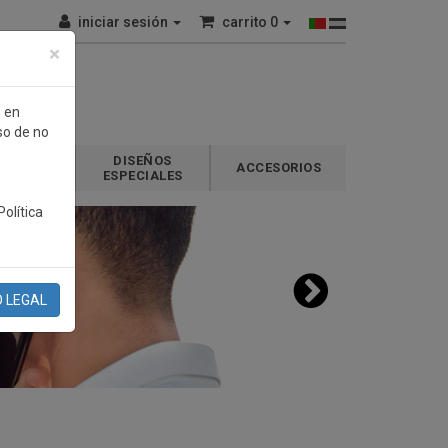
iniciar sesión
carrito
0
×
n en
so de no
e
DISEÑOS
GALOS
ACCESORIOS
ESPECIALES
olítica
O LEGAL