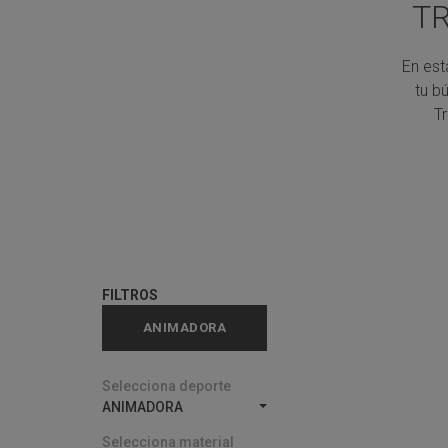
T
En est
tu b
T
FILTROS
ANIMADORA
Selecciona deporte
ANIMADORA
Selecciona material