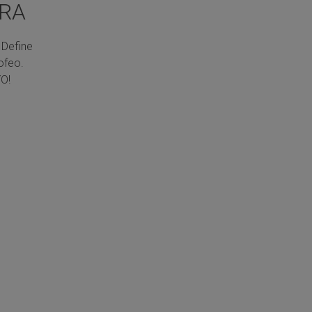
RA
 Define
ofeo.
O!