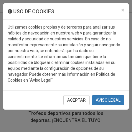
933 099 760
0
×
USO DE COOKIES
Utilizamos cookies propias y de terceros para analizar sus
hábitos de navegación en nuestra web y para garantizar la
calidad y seguridad de nuestros servicios. En caso de no
manifestar expresamente su instalación y seguir navegando
por nuestra web, se entenderá que ha dado su
consentimiento. Le informamos también que tiene la
posibilidad de bloquear o eliminar cookies instaladas en su
TROFEOS DEPORTIVOS
equipo mediante la configuración de opciones de su
navegador. Puede obtener más información en Política de
CARTAS
Cookies en "Aviso Legal"
En esta sección encontrarás una gran variedad de
trofeos deportivos. Define tu búsqueda mediante los
ACEPTAR
AVISO LEGAL
filtros por deporte, material y precio del trofeo.
Trofeos deportivos para todos los
deportes.
¡ENCUENTRA EL TUYO!