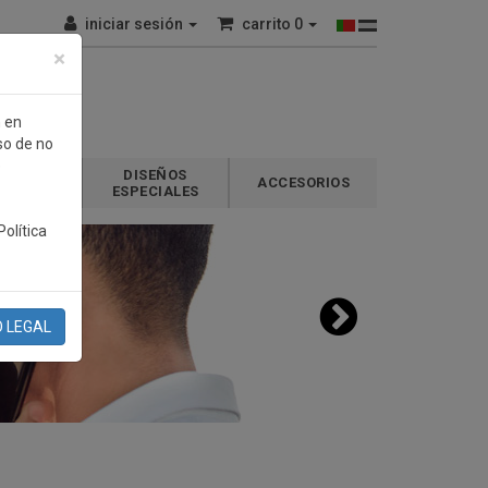
iniciar sesión
carrito
0
×
n en
so de no
e
DISEÑOS
GALOS
ACCESORIOS
ESPECIALES
olítica
O LEGAL