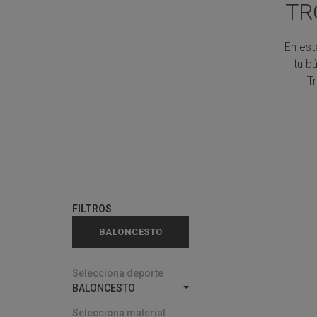
TR
En est
tu b
T
FILTROS
BALONCESTO
Selecciona deporte
BALONCESTO
Selecciona material