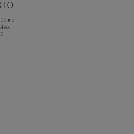
STO
 Define
ofeo.
O!