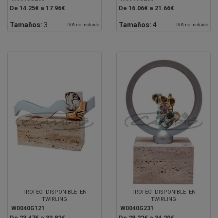
De 14.25€ a 17.96€
De 16.06€ a 21.66€
Tamaños:
3
Tamaños:
4
IVA no incluido
IVA no incluido
TROFEO DISPONIBLE EN
TROFEO DISPONIBLE EN
TWIRLING
TWIRLING
W0040G121
W0040G231
De 23.47€ a 33.82€
De 28.22€ a 34.20€