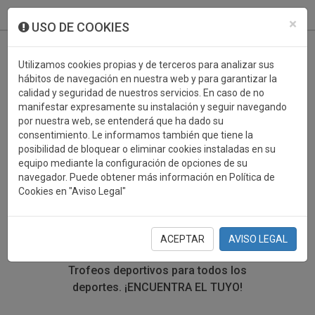
933 099 760
0
×
USO DE COOKIES
Utilizamos cookies propias y de terceros para analizar sus
hábitos de navegación en nuestra web y para garantizar la
calidad y seguridad de nuestros servicios. En caso de no
manifestar expresamente su instalación y seguir navegando
por nuestra web, se entenderá que ha dado su
consentimiento. Le informamos también que tiene la
posibilidad de bloquear o eliminar cookies instaladas en su
TROFEOS DEPORTIVOS
equipo mediante la configuración de opciones de su
navegador. Puede obtener más información en Política de
TWIRLING
Cookies en "Aviso Legal"
En esta sección encontrarás una gran variedad de
trofeos deportivos. Define tu búsqueda mediante los
ACEPTAR
AVISO LEGAL
filtros por deporte, material y precio del trofeo.
Trofeos deportivos para todos los
deportes.
¡ENCUENTRA EL TUYO!