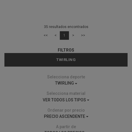
35 resultados encontrados
<<
<
1
>
>>
FILTROS
TWIRLING
Selecciona deporte
TWIRLING
Selecciona material
VER TODOS LOS TIPOS
Ordenar por precio
PRECIO ASCENDENTE
A partir de