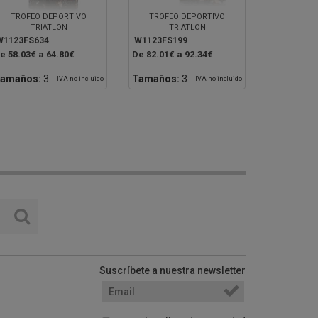
TROFEO DEPORTIVO
TROFEO DEPORTIVO
TRIATLON
TRIATLON
W1123FS634
W1123FS199
e 58.03€ a 64.80€
De 82.01€ a 92.34€
amaños:
3
Tamaños:
3
IVA no incluido
IVA no incluido
Suscríbete a nuestra newsletter