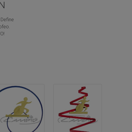
N
 Define
ofeo.
O!