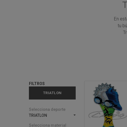
En est
tu b
T
FILTROS
TRIATLON
Selecciona deporte
TRIATLON
Selecciona material