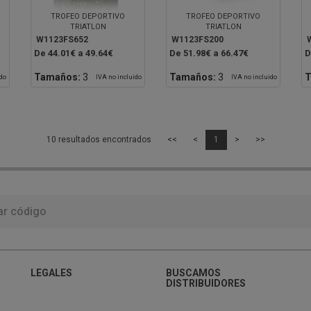
TROFEO DEPORTIVO
TROFEO DEPORTIVO
TRIATLON
TRIATLON
W1123FS652
W1123FS200
De 44.01€ a 49.64€
De 51.98€ a 66.47€
D
Tamaños:
3
Tamaños:
3
T
ido
IVA no incluido
IVA no incluido
10 resultados encontrados
<<
<
1
>
>>
LEGALES
BUSCAMOS
DISTRIBUIDORES