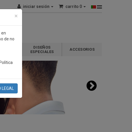
iniciar sesión
carrito
0
×
n en
so de no
e
DISEÑOS
GALOS
ACCESORIOS
ESPECIALES
olítica
O LEGAL