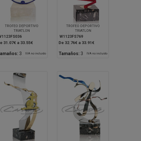
TROFEO DEPORTIVO
TROFEO DEPORTIVO
TRIATLON
TRIATLON
W1123FS036
W1123FS769
e 31.07€ a 33.55€
De 32.76€ a 33.91€
amaños:
3
Tamaños:
3
IVA no incluido
IVA no incluido