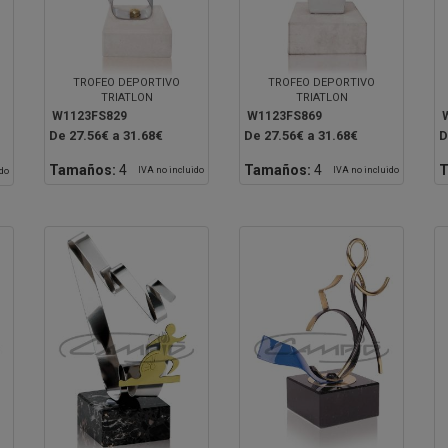
TROFEO DEPORTIVO
TROFEO DEPORTIVO
TRIATLON
TRIATLON
W1123FS829
W1123FS869
De 27.56€ a 31.68€
De 27.56€ a 31.68€
D
Tamaños:
4
Tamaños:
4
T
IVA no incluido
IVA no incluido
ido