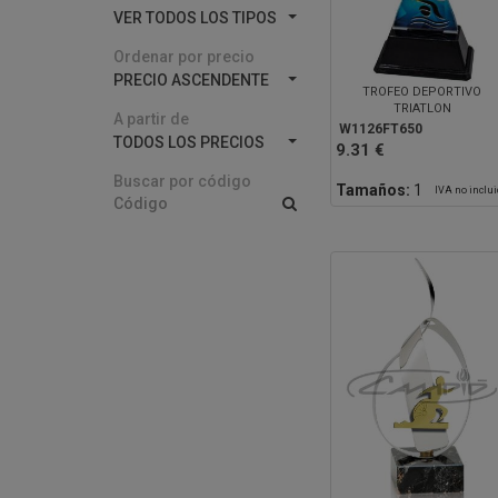
VER TODOS LOS TIPOS
Ordenar por precio
PRECIO ASCENDENTE
TROFEO DEPORTIVO
TRIATLON
A partir de
W1126FT650
TODOS LOS PRECIOS
9.31 €
Buscar por código
Tamaños:
1
IVA no inclu