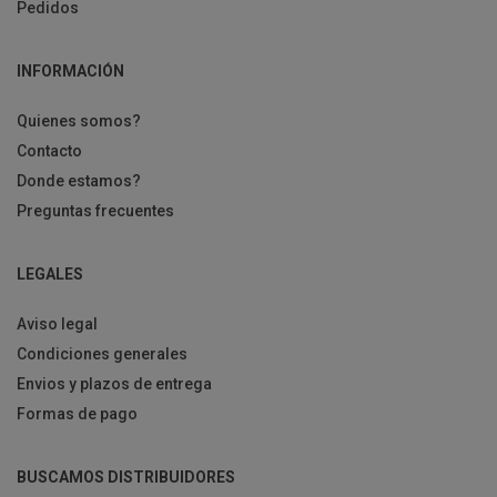
Pedidos
INFORMACIÓN
Quienes somos?
Contacto
Donde estamos?
Preguntas frecuentes
LEGALES
Aviso legal
Condiciones generales
Envios y plazos de entrega
Formas de pago
BUSCAMOS DISTRIBUIDORES