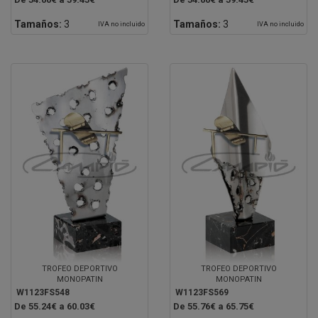
Tamaños:
3
Tamaños:
3
IVA no incluido
IVA no incluido
TROFEO DEPORTIVO
TROFEO DEPORTIVO
MONOPATIN
MONOPATIN
W1123FS548
W1123FS569
De 55.24€ a 60.03€
De 55.76€ a 65.75€