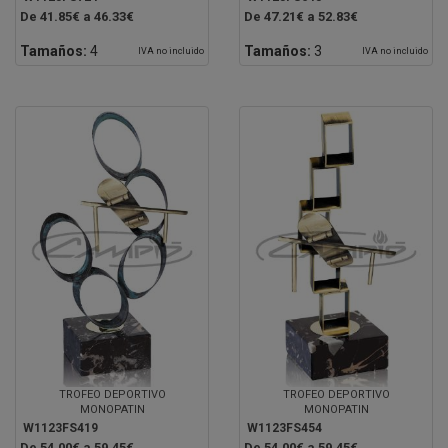
De 41.85€ a 46.33€
De 47.21€ a 52.83€
Tamaños:
4
Tamaños:
3
IVA no incluido
IVA no incluido
TROFEO DEPORTIVO
TROFEO DEPORTIVO
MONOPATIN
MONOPATIN
W1123FS419
W1123FS454
De 54.00€ a 59.45€
De 54.00€ a 59.45€