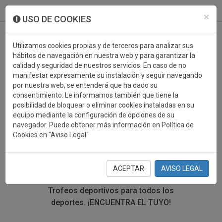
933 099 760
0
×
USO DE COOKIES
Utilizamos cookies propias y de terceros para analizar sus
hábitos de navegación en nuestra web y para garantizar la
calidad y seguridad de nuestros servicios. En caso de no
manifestar expresamente su instalación y seguir navegando
por nuestra web, se entenderá que ha dado su
consentimiento. Le informamos también que tiene la
posibilidad de bloquear o eliminar cookies instaladas en su
TROFEOS DEPORTIVOS
equipo mediante la configuración de opciones de su
navegador. Puede obtener más información en Política de
MONOPATIN
Cookies en "Aviso Legal"
En esta sección encontrarás una gran variedad de
trofeos deportivos. Define tu búsqueda mediante los
ACEPTAR
AVISO LEGAL
filtros por deporte, material y precio del trofeo.
Trofeos deportivos para todos los
deportes.
¡ENCUENTRA EL TUYO!