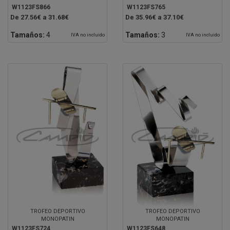
W1123FS866
W1123FS765
De 27.56€ a 31.68€
De 35.96€ a 37.10€
Tamaños:
4
Tamaños:
3
IVA no incluido
IVA no incluido
TROFEO DEPORTIVO
TROFEO DEPORTIVO
MONOPATIN
MONOPATIN
W1123FS724
W1123FS648