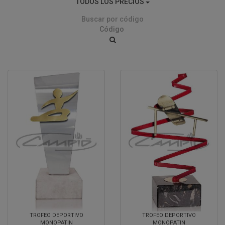
TODOS LOS PRECIOS
Buscar por código
TROFEO DEPORTIVO
TROFEO DEPORTIVO
MONOPATIN
MONOPATIN