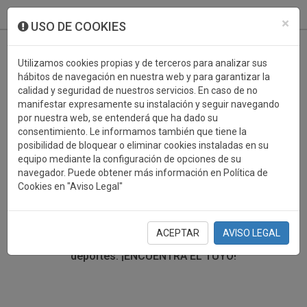
933 099 760
0
×
USO DE COOKIES
Utilizamos cookies propias y de terceros para analizar sus
hábitos de navegación en nuestra web y para garantizar la
calidad y seguridad de nuestros servicios. En caso de no
manifestar expresamente su instalación y seguir navegando
por nuestra web, se entenderá que ha dado su
consentimiento. Le informamos también que tiene la
posibilidad de bloquear o eliminar cookies instaladas en su
TROFEOS DEPORTIVOS TIRO
equipo mediante la configuración de opciones de su
navegador. Puede obtener más información en Política de
Cookies en "Aviso Legal"
En esta sección encontrarás una gran variedad de
trofeos deportivos. Define tu búsqueda mediante los
filtros por deporte, material y precio del trofeo.
ACEPTAR
AVISO LEGAL
Trofeos deportivos para todos los
deportes.
¡ENCUENTRA EL TUYO!