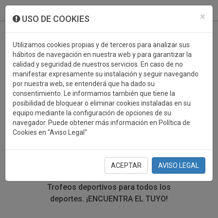
933 099 760
0
×
USO DE COOKIES
Utilizamos cookies propias y de terceros para analizar sus
hábitos de navegación en nuestra web y para garantizar la
calidad y seguridad de nuestros servicios. En caso de no
manifestar expresamente su instalación y seguir navegando
por nuestra web, se entenderá que ha dado su
consentimiento. Le informamos también que tiene la
posibilidad de bloquear o eliminar cookies instaladas en su
TROFEOS DEPORTIVOS
equipo mediante la configuración de opciones de su
navegador. Puede obtener más información en Política de
ANIMADORA
Cookies en "Aviso Legal"
En esta sección encontrarás una gran variedad de
trofeos deportivos. Define tu búsqueda mediante los
ACEPTAR
AVISO LEGAL
filtros por deporte, material y precio del trofeo.
Trofeos deportivos para todos los
deportes.
¡ENCUENTRA EL TUYO!