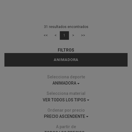
31 resultados encontrados
<<
<
1
>
>>
FILTROS
ANIMADORA
Selecciona deporte
ANIMADORA
Selecciona material
VER TODOS LOS TIPOS
Ordenar por precio
PRECIO ASCENDENTE
A partir de