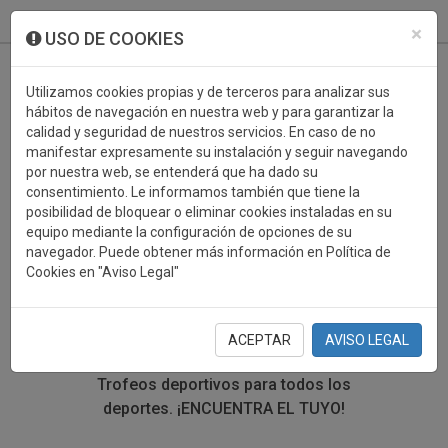
933 099 760
0
×
USO DE COOKIES
Utilizamos cookies propias y de terceros para analizar sus
hábitos de navegación en nuestra web y para garantizar la
calidad y seguridad de nuestros servicios. En caso de no
manifestar expresamente su instalación y seguir navegando
por nuestra web, se entenderá que ha dado su
consentimiento. Le informamos también que tiene la
posibilidad de bloquear o eliminar cookies instaladas en su
TROFEOS DEPORTIVOS
equipo mediante la configuración de opciones de su
navegador. Puede obtener más información en Política de
PARCHIS
Cookies en "Aviso Legal"
En esta sección encontrarás una gran variedad de
trofeos deportivos. Define tu búsqueda mediante los
ACEPTAR
AVISO LEGAL
filtros por deporte, material y precio del trofeo.
Trofeos deportivos para todos los
deportes.
¡ENCUENTRA EL TUYO!