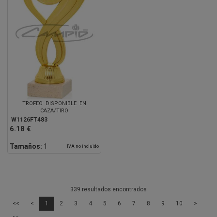
TROFEO DISPONIBLE EN
CAZA/TIRO
W1126FT483
6.18 €
Tamaños:
1
IVA no incluido
339 resultados encontrados
<<
<
1
2
3
4
5
6
7
8
9
10
>