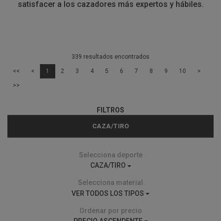
satisfacer a los cazadores más expertos y hábiles.
339 resultados encontrados
<<
<
1
2
3
4
5
6
7
8
9
10
>
>>
FILTROS
CAZA/TIRO
Selecciona deporte
CAZA/TIRO
Selecciona material
VER TODOS LOS TIPOS
Ordenar por precio
PRECIO ASCENDENTE