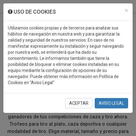
933 099 760
0
×
USO DE COOKIES
Utilizamos cookies propias y de terceros para analizar sus
hábitos de navegación en nuestra web y para garantizar la
calidad y seguridad de nuestros servicios. En caso de no
manifestar expresamente su instalación y seguir navegando
por nuestra web, se entenderá que ha dado su
consentimiento. Le informamos también que tiene la
posibilidad de bloquear o eliminar cookies instaladas en su
TROFEOS DEPORTIVOS
equipo mediante la configuración de opciones de su
navegador. Puede obtener más información en Política de
CAZA/TIRO
Cookies en "Aviso Legal"
Después de una intensa competición de caza o de tiro
deportivo, el mejor momento es cuando el ganador
ACEPTAR
AVISO LEGAL
recibe su premio. Encuentra el trofeo perfecto para los
ganadores de tus competiciones de caza y tiro ahora.
Trofeos para tiro al plato, caza deportiva o cualquier
modalidad de tiro. Elige material, tamaño y precio para