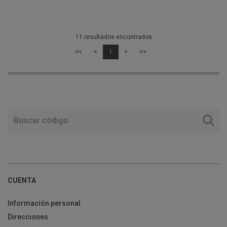
11 resultados encontrados
<<
<
1
>
>>
CUENTA
Información personal
Direcciones