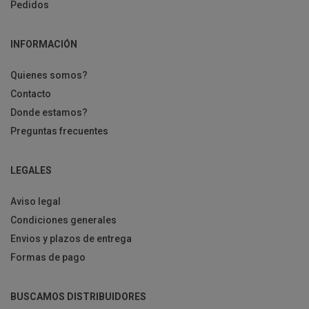
Pedidos
INFORMACIÓN
Quienes somos?
Contacto
Donde estamos?
Preguntas frecuentes
LEGALES
Aviso legal
Condiciones generales
Envios y plazos de entrega
Formas de pago
BUSCAMOS DISTRIBUIDORES