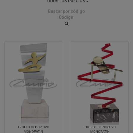
TODOS LOS PRECIOS
Buscar por código
TROFEO DEPORTIVO
TROFEO DEPORTIVO
MONOPATIN
MONOPATIN