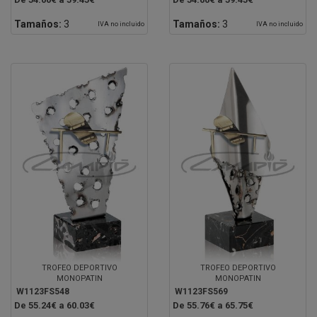
Tamaños:
3
Tamaños:
3
IVA no incluido
IVA no incluido
TROFEO DEPORTIVO
TROFEO DEPORTIVO
MONOPATIN
MONOPATIN
W1123FS548
W1123FS569
De 55.24€ a 60.03€
De 55.76€ a 65.75€