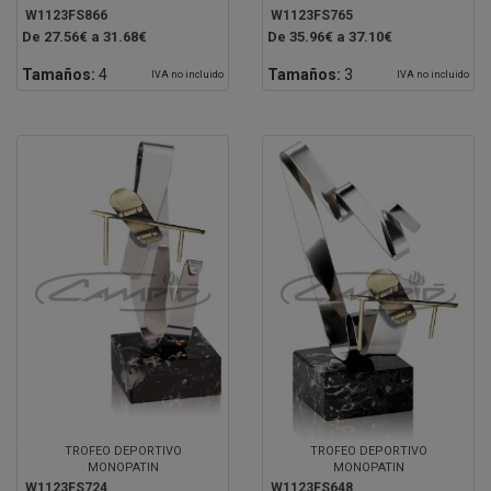
W1123FS866
W1123FS765
De 27.56€ a 31.68€
De 35.96€ a 37.10€
Tamaños:
4
Tamaños:
3
IVA no incluido
IVA no incluido
TROFEO DEPORTIVO
TROFEO DEPORTIVO
MONOPATIN
MONOPATIN
W1123FS724
W1123FS648