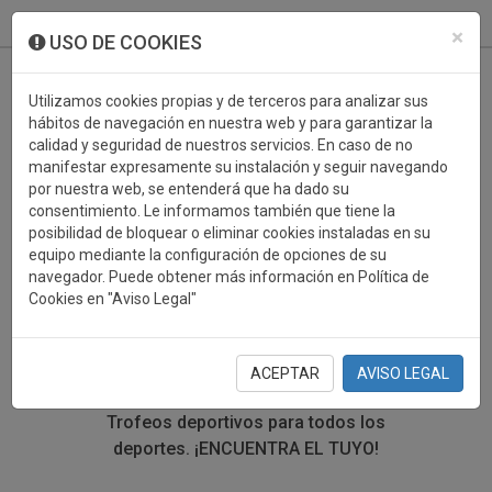
933 099 760
0
×
USO DE COOKIES
Utilizamos cookies propias y de terceros para analizar sus
hábitos de navegación en nuestra web y para garantizar la
calidad y seguridad de nuestros servicios. En caso de no
manifestar expresamente su instalación y seguir navegando
por nuestra web, se entenderá que ha dado su
consentimiento. Le informamos también que tiene la
posibilidad de bloquear o eliminar cookies instaladas en su
TROFEOS DEPORTIVOS
equipo mediante la configuración de opciones de su
navegador. Puede obtener más información en Política de
HIPICA
Cookies en "Aviso Legal"
En esta sección encontrarás una gran variedad de
trofeos deportivos. Define tu búsqueda mediante los
ACEPTAR
AVISO LEGAL
filtros por deporte, material y precio del trofeo.
Trofeos deportivos para todos los
deportes.
¡ENCUENTRA EL TUYO!