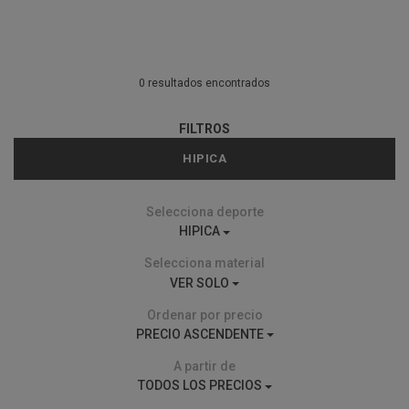
0 resultados encontrados
FILTROS
HIPICA
Selecciona deporte
HIPICA
Selecciona material
VER SOLO
Ordenar por precio
PRECIO ASCENDENTE
A partir de
TODOS LOS PRECIOS