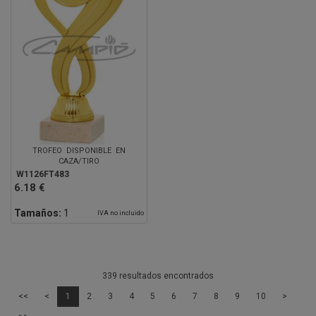
TROFEO DISPONIBLE EN
CAZA/TIRO
W1126FT483
6.18 €
Tamaños:
1
IVA no incluido
339 resultados encontrados
<<
<
1
2
3
4
5
6
7
8
9
10
>