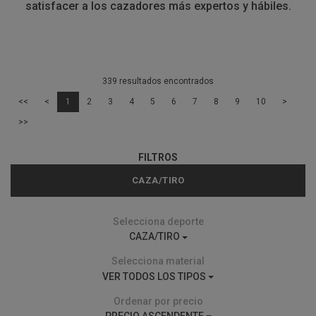
satisfacer a los cazadores más expertos y hábiles.
339 resultados encontrados
<<
<
1
2
3
4
5
6
7
8
9
10
>
>>
FILTROS
CAZA/TIRO
Selecciona deporte
CAZA/TIRO
Selecciona material
VER TODOS LOS TIPOS
Ordenar por precio
PRECIO ASCENDENTE