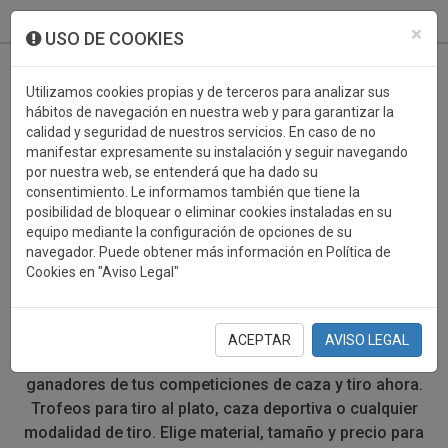
933 099 760
0
×
USO DE COOKIES
Utilizamos cookies propias y de terceros para analizar sus
hábitos de navegación en nuestra web y para garantizar la
calidad y seguridad de nuestros servicios. En caso de no
manifestar expresamente su instalación y seguir navegando
por nuestra web, se entenderá que ha dado su
consentimiento. Le informamos también que tiene la
posibilidad de bloquear o eliminar cookies instaladas en su
TROFEOS DEPORTIVOS
equipo mediante la configuración de opciones de su
navegador. Puede obtener más información en Política de
CAZA/TIRO
Cookies en "Aviso Legal"
Después de una intensa competición de caza o de tiro
deportivo, el mejor momento es cuando el ganador
ACEPTAR
AVISO LEGAL
recibe su premio. Encuentra el trofeo perfecto para los
ganadores de tus competiciones de caza y tiro ahora.
Trofeos para tiro al plato, caza deportiva o cualquier
modalidad de tiro. Elige material, tamaño y precio para