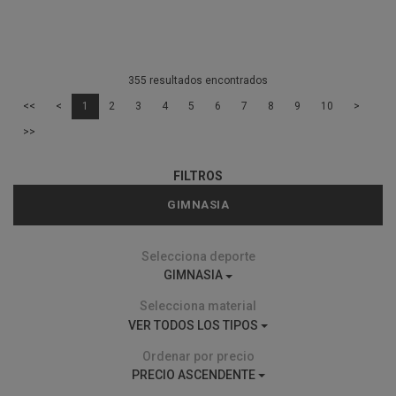
355 resultados encontrados
<<
<
1
2
3
4
5
6
7
8
9
10
>
>>
FILTROS
GIMNASIA
Selecciona deporte
GIMNASIA
Selecciona material
VER TODOS LOS TIPOS
Ordenar por precio
PRECIO ASCENDENTE