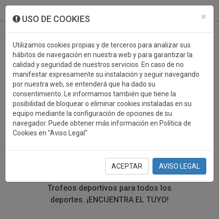
933 099 760
0
×
USO DE COOKIES
Utilizamos cookies propias y de terceros para analizar sus
hábitos de navegación en nuestra web y para garantizar la
calidad y seguridad de nuestros servicios. En caso de no
manifestar expresamente su instalación y seguir navegando
por nuestra web, se entenderá que ha dado su
consentimiento. Le informamos también que tiene la
posibilidad de bloquear o eliminar cookies instaladas en su
TROFEOS DEPORTIVOS
equipo mediante la configuración de opciones de su
navegador. Puede obtener más información en Política de
GIMNASIA
Cookies en "Aviso Legal"
En esta sección encontrarás una gran variedad de
trofeos deportivos. Define tu búsqueda mediante los
ACEPTAR
AVISO LEGAL
filtros por deporte, material y precio del trofeo.
Trofeos deportivos para todos los
deportes.
¡ENCUENTRA EL TUYO!